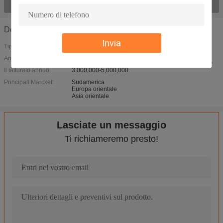
Osservi tutto il > dei prodotti;
Dettagli azienda
Invia
Tipo di attività:
Anno di fondazione:
2013
Il fatturato annuo:
3,000,000-5,000,000
Principali Marcket:
Sudamerica
Europa orientale
Asia orientale
Lasciate un messaggio
Ti richiameremo presto!
1 supporto di scaffale di U 19" OEM placcato oro ROHS dello scaff
Unità di distribuzione di energia abile dell'incavo della PDU 1U del
Metal la scatola di plastica di termine di Ofc, 1 gestione a 19 polli
L'oro ha placcato il cavo netto di Ethernet, cavo di lan della ret
Cavo di lan di Ethernet del connettore RJ45 8p8c Cat5/rendimen