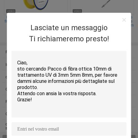
Fibra Optran della silice più della la
Il laser medico militare di alto potere
fibra rivestita di polimero ULTRA dura
cabla il cavo di toppa del connettore
UV del wf OPTRAN di Optran PLu
200um SMA905 di SMA 200-1200nm
Lasciate un messaggio
Contattaci
Contattaci
Ti richiameremo presto!
Fibra ottica nuda
Cavo ottico della fibra di vetro
In fibra ottica
Cavo di HDMI AOC
cavi a fibre ottiche di patch
transceiver in fibra ottica
Cavo di lan di Ethernet
Strumenti di prova della fibra
Rete di sicurezza di impresa
corredi di termine della fibra
Componenti ottiche della fibra
Applicazione astuta di potere
centrale elettrica ibrida del vento
Soluzione domestica di potere
solare