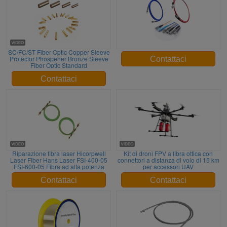
SC/FC/ST Fiber Optic Copper Sleeve
Protector Phospeher Bronze Sleeve
Contattaci
Fiber Optic Standard
Contattaci
Riparazione fibra laser Hicorpwell
Kit di droni FPV a fibra ottica con
Laser Fiber Hans Laser FSI-400-05
connettori a distanza di volo di 15 km
FSI-600-05 Fibra ad alta potenza
per accessori UAV
Contattaci
Contattaci