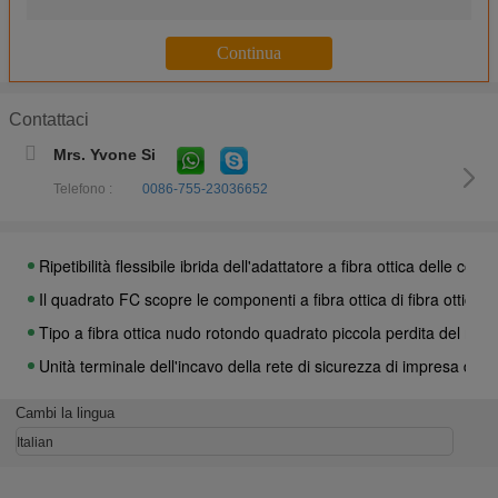
Treccia ottica della fibra nera di Paintcoat FC, cavi di toppa di fi
La treccia a fibra ottica corazzata all'aperto impermeabilizza 2 il
4 / 8/12 cavi di toppa impermeabili delle trecce della fibra del cen
Contattaci
Multi singolo modo 9 125 dello Sc OM3 della treccia semplice dell
Mrs. Yvone Si
Perdita di inserzione bassa della treccia a fibra ottica rivestita
Telefono :
0086-755-23036652
IEC a fibra ottica 60794 dell'adattatore delle componenti dello 
L'adattatore a fibra ottica dello Sc l'APC Sinplex, fibra flessibile
Ripetibilità flessibile ibrida dell'adattatore a fibra ottica delle co
Il quadrato FC scopre le componenti a fibra ottica di fibra ottica di
Tipo a fibra ottica nudo rotondo quadrato piccola perdita del meta
Unità terminale dell'incavo della rete di sicurezza di impresa di 4 f
La scatola terminale di Access della fibra duplex, l'incavo 4 della
Cambi la lingua
Iso dei connettori ROHS della st della rete E2000 di sicurezza d
Italian
Scatola a fibra ottica di termine del supporto della parete, scatole