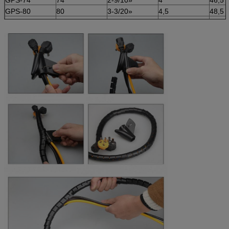
GPS-80
80
3-3/20»
4,5
48,5
GPS-88
88
3-1/2»
4,5
50
GPS-100
100
4"
4,5
57
GPS-130
130
5"
4,5
50
GPS-150
150
6"
4,5
50
GPS-200
200
7-22/25»
5
50