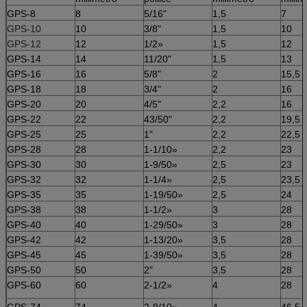
GPS-8
8
5/16"
1,5
7
GPS-10
10
3/8"
1,5
10
GPS-12
12
1/2»
1,5
12
GPS-14
14
11/20"
1,5
13
GPS-16
16
5/8"
2
15,5
GPS-18
18
3/4"
2
16
GPS-20
20
4/5"
2,2
16
GPS-22
22
43/50"
2,2
19,5
GPS-25
25
1"
2,2
22,5
GPS-28
28
1-1/10»
2,2
23
GPS-30
30
1-9/50»
2,5
23
GPS-32
32
1-1/4»
2,5
23,5
GPS-35
35
1-19/50»
2,5
24
GPS-38
38
1-1/2»
3
28
GPS-40
40
1-29/50»
3
28
GPS-42
42
1-13/20»
3,5
28
GPS-45
45
1-39/50»
3,5
28
GPS-50
50
2"
3,5
28
GPS-60
60
2-1/2»
4
28
GPS-74
74
2-9/10»
4
46,5