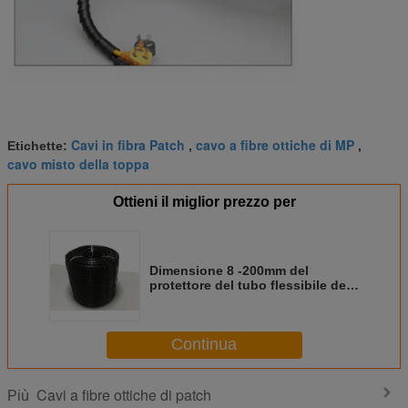
Cavi in fibra Patch
cavo a fibre ottiche di MP
Etichette:
,
,
cavo misto della toppa
Ottieni il miglior prezzo per
Dimensione 8 -200mm del
protettore del tubo flessibile del
cavo della toppa di Manica della
fibra del tubo della metropolitana
del cavo dell'involucro di plastica
Continua
Cavi a fibre ottiche di patch
Più