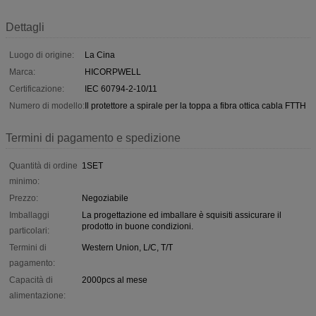
Dettagli
Luogo di origine:
La Cina
Marca:
HICORPWELL
Certificazione:
IEC 60794-2-10/11
Numero di modello:
Il protettore a spirale per la toppa a fibra ottica cabla FTTH
Termini di pagamento e spedizione
Quantità di ordine
1SET
minimo:
Prezzo:
Negoziabile
Imballaggi
La progettazione ed imballare è squisiti assicurare il
prodotto in buone condizioni.
particolari:
Termini di
Western Union, L/C, T/T
pagamento:
Capacità di
2000pcs al mese
alimentazione: