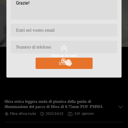
Invia
fibra ottica leggera nuda di plastica della guida di
illuminazione del pacco di fibra di 0.75mm POF PMMA
Fibra ottica nuda
2022-04-23
541 opinioni