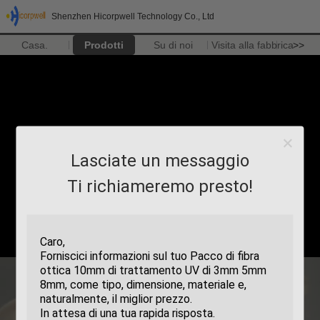
Shenzhen Hicorpwell Technology Co., Ltd
Casa.
Prodotti
Su di noi
Visita alla fabbrica
>>
Lasciate un messaggio
Ti richiameremo presto!