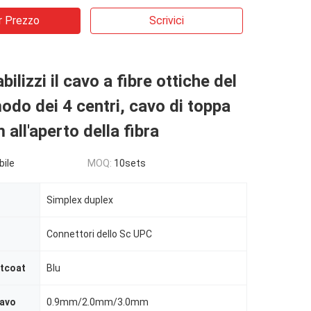
r Prezzo
Scrivici
lizzi il cavo a fibre ottiche del
odo dei 4 centri, cavo di toppa
 all'aperto della fibra
bile
MOQ:
10sets
Simplex duplex
Connettori dello Sc UPC
ntcoat
Blu
cavo
0.9mm/2.0mm/3.0mm