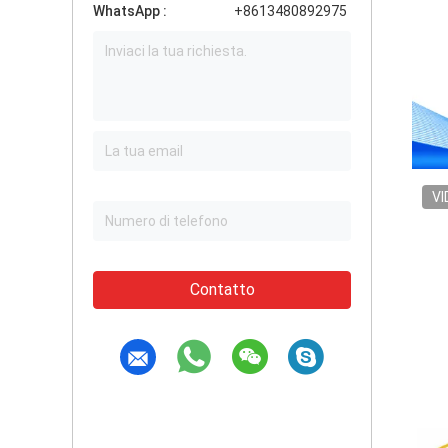
WhatsApp :
+8613480892975
VI
Contatto