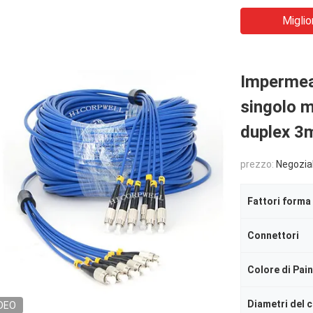
Miglio
Impermeabi
singolo m
duplex 3m
prezzo:
Negozia
Fattori forma
Connettori
Colore di Pai
Diametri del 
DEO