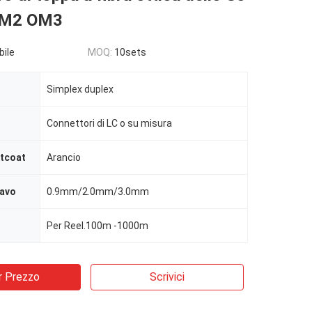
OM2 OM3
bile
MOQ:
10sets
Simplex duplex
Connettori di LC o su misura
ntcoat
Arancio
cavo
0.9mm/2.0mm/3.0mm
Per Reel.100m -1000m
r Prezzo
Scrivici