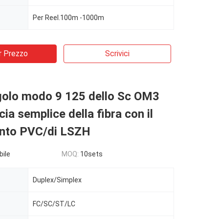
Per Reel.100m -1000m
r Prezzo
Scrivici
ngolo modo 9 125 dello Sc OM3
cia semplice della fibra con il
ento PVC/di LSZH
bile
MOQ:
10sets
Duplex/Simplex
FC/SC/ST/LC