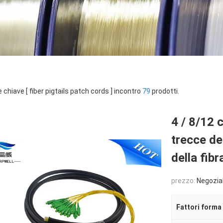
e chiave [ fiber pigtails patch cords ] incontro
79
prodotti.
4 / 8/12 
trecce del
della fib
prezzo:
Negozia
Fattori forma