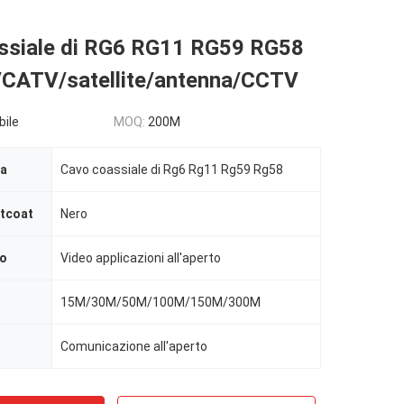
ssiale di RG6 RG11 RG59 RG58
V/CATV/satellite/antenna/CCTV
bile
MOQ:
200M
ra
Cavo coassiale di Rg6 Rg11 Rg59 Rg58
ntcoat
Nero
vo
Video applicazioni all'aperto
15M/30M/50M/100M/150M/300M
Comunicazione all'aperto