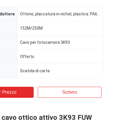
duttore
Ottone, placcatura in nichel, plastica: PA66, UL94V0
152M/250M
Cavo per fotocamera 3K93
Offerto
Scatola di carta
r Prezzo
Scrivici
e cavo ottico attivo 3K93 FUW