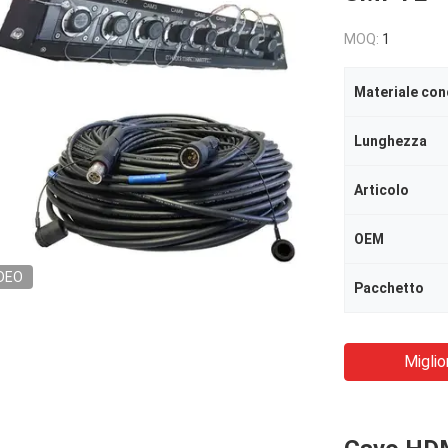
MOQ:
1
Materiale con
Lunghezza
Articolo
OEM
DEO
Pacchetto
Miglio