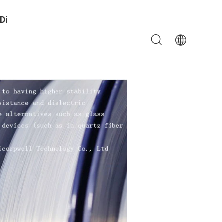
Di
ione