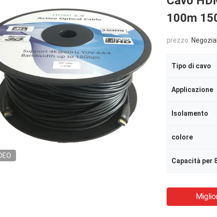
Cavo HD
100m 15
prezzo:
Negozia
Tipo di cavo
Applicazione
Isolamento
colore
DEO
Capacità per 
Miglio