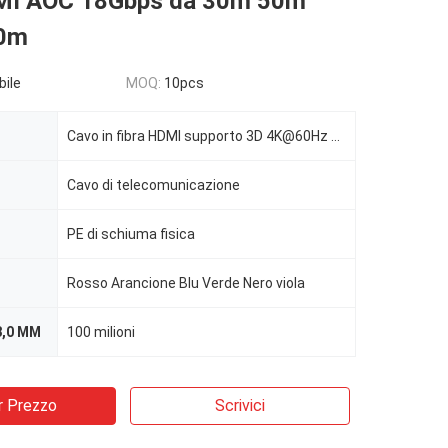
MI AOC 18Gbps da 30m 50m
0m
bile
MOQ:
10pcs
Cavo in fibra HDMI supporto 3D 4K@60Hz YUV 4:4:4 full 18Gbps con micro HDMI e connettori HDMI standa
Cavo di telecomunicazione
PE di schiuma fisica
Rosso Arancione Blu Verde Nero viola
8,0 MM
100 milioni
r Prezzo
Scrivici