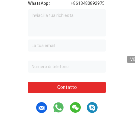
WhatsApp :
+8613480892975
VI
Contatto