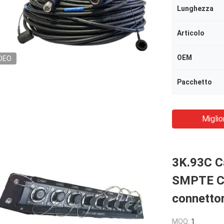
Lunghezza
Articolo
OEM
DEO
Pacchetto
Miglio
3K.93C C
SMPTE C
connettor
MOQ:
1