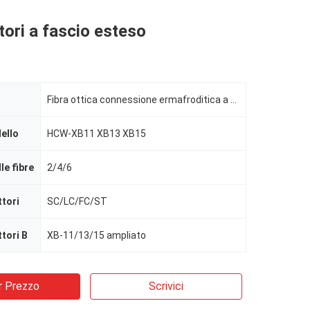
tori a fascio esteso
Fibra ottica connessione ermafroditica a fascio esteso
ello
HCW-XB11 XB13 XB15
le fibre
2/4/6
ttori
SC/LC/FC/ST
tori B
XB-11/13/15 ampliato
r Prezzo
Scrivici