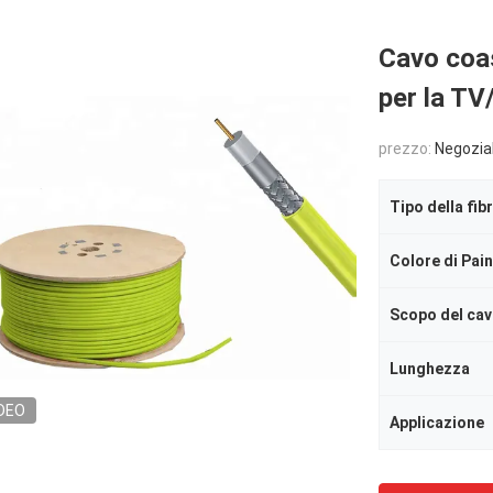
Cavo coa
per la T
prezzo:
Negozia
Tipo della fib
Colore di Pai
Scopo del ca
Lunghezza
DEO
Applicazione