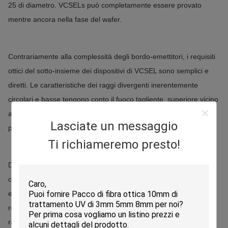
25 di diametro.
VCSELs può completamente essere provato
mentre ancora nella fase del wafer.
Contrariamente alla complessità degli bordo-emettitori, i requisiti
ottici del sotto-insieme dei dispositivi di VCSEL sono semplici e
diretti.
Le caratteristiche dei raggi divergenti inerentemente
circolari e basse tengono conto il fuoco tagliente, superiore vicino
alla prestazione limitata della diffrazione e ad una dimensione di
Lasciate un messaggio
punto coerente sferica.
Ti richiameremo presto!
Di conseguenza, VCSELs può produrre un potere direttamente
coppia significativamente più alto che può più ulteriormente
essere migliorato usando una lente disponibile immediatamente
relativamente economica della palla.
Poiché le caratteristiche dei
raggi di VCSELs possono essere sintonizzate per abbinare i