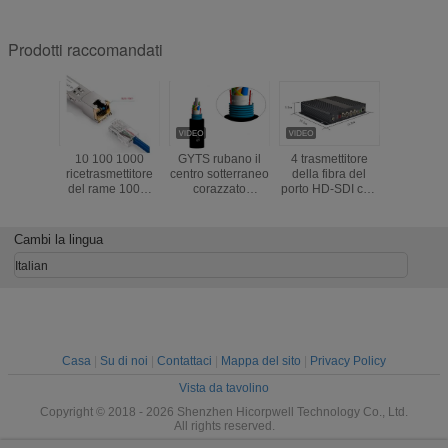
Prodotti raccomandati
10 100 1000
GYTS rubano il
4 trasmettitore
Video 
ricetrasmettitore
centro sotterraneo
della fibra del
coassi
del rame 100M
corazzato
porto HD-SDI con
maschio 
RJ45 SFP di
24/48/96/144 del
Ethenet & Bidi
macch
BASE-T
cavo ottico della
RS485
fotografic
fibra di vetro di
rf del cin
Cambi la lingua
MP
cavo 
estensio
Italian
cavo BNC
SDI B
Blackm
Casa
|
Su di noi
|
Contattaci
|
Mappa del sito
|
Privacy Policy
Vista da tavolino
Copyright © 2018 - 2026 Shenzhen Hicorpwell Technology Co., Ltd.
All rights reserved.