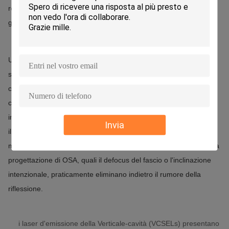
requisiti delle fibre, le lenti supplementari possono eliminarsi per
gli adeguamenti di modellatura o di allineamento del fascio.
Un'edizione supplementare con i diodi laser di DFB è la loro
suscettibilità alle retro-riflessioni di luce dalla fibra con
conseguente rumore ottico aumentato sul segnale.
Di
conseguenza, gli isolatori ottici sono necessari spesso per
impedire la luce riflessa la rappresentazione nuovamente dentro
Invia
il laser.
Al contrario, VCSELs può essere destinato per essere
meno suscettibile di queste riflessioni.
Le modifiche semplici nella
progettazione di OSA, quali il defocus del fascio o l'inclinazione
intenzionale, praticamente eliminano indietro il rumore della
riflessione.
i laser d'emissione della Verticale-cavità (VCSELs) presentano