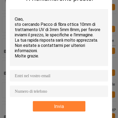
SFP di BASE-T
Richiesta ora
Ri-Ring Wire Ropes Steel Cable Drum Mini Small
Retractable Cable Reel Stand Roller Cable Reel
Drum Holder Cable Drum Roller
Richiesta ora
Fibra ottica nuda specializzata con nucleo di grande
diametro per sistemi laser per la depilazione operanti
a 755 e 1064 nanometri
Richiesta ora
Fibra ottica nuda ad alta precisione con grande
diametro del nucleo per una trasmissione laser
costante nelle applicazioni di depilazione
Richiesta ora
Fabbrica fornitura diretta KFI-45 Cavo ottico segnale
direzione identificatore di plastica Fibra ottica
identificatore DC 12V alimentato 1 anno
Richiesta ora
GYTS rubano il centro sotterraneo corazzato
Invia
24/48/96/144 del cavo ottico della fibra di vetro di MP
Richiesta ora