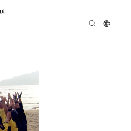
Di
ione