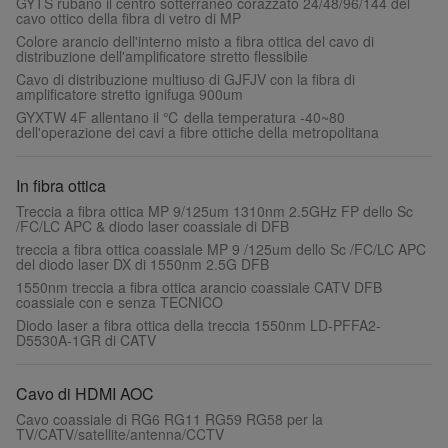
GYTS rubano il centro sotterraneo corazzato 24/48/96/144 del
cavo ottico della fibra di vetro di MP
Colore arancio dell'interno misto a fibra ottica del cavo di
distribuzione dell'amplificatore stretto flessibile
Cavo di distribuzione multiuso di GJFJV con la fibra di
amplificatore stretto ignifuga 900um
GYXTW 4F allentano il ℃ della temperatura -40~80
dell'operazione dei cavi a fibre ottiche della metropolitana
In fibra ottica
Treccia a fibra ottica MP 9/125um 1310nm 2.5GHz FP dello Sc
/FC/LC APC & diodo laser coassiale di DFB
treccia a fibra ottica coassiale MP 9 /125um dello Sc /FC/LC APC
del diodo laser DX di 1550nm 2.5G DFB
1550nm treccia a fibra ottica arancio coassiale CATV DFB
coassiale con e senza TECNICO
Diodo laser a fibra ottica della treccia 1550nm LD-PFFA2-
D5530A-1GR di CATV
Cavo di HDMI AOC
Cavo coassiale di RG6 RG11 RG59 RG58 per la
TV/CATV/satellite/antenna/CCTV