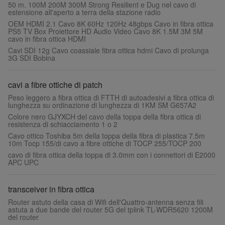
50 m. 100M 200M 300M Strong Resilient e Dug nel cavo di
estensione all'aperto a terra della stazione radio
OEM HDMI 2.1 Cavo 8K 60Hz 120Hz 48gbps Cavo in fibra ottica
PS5 TV Box Proiettore HD Audio Video Cavo 8K 1.5M 3M 5M
cavo in fibra ottica HDMI
Cavi SDI 12g Cavo coassiale fibra ottica hdmi Cavo di prolunga
3G SDI Bobina
cavi a fibre ottiche di patch
Peso leggero a fibra ottica di FTTH di autoadesivi a fibra ottica di
lunghezza su ordinazione di lunghezza di 1KM SM G657A2
Colore nero GJYXCH del cavo della toppa della fibra ottica di
resistenza di schiacciamento 1 o 2
Cavo ottico Toshiba 5m della toppa della fibra di plastica 7.5m
10m Tocp 155/di cavo a fibre ottiche di TOCP 255/TOCP 200
cavo di fibra ottica della toppa di 3.0mm con i connettori di E2000
APC UPC
transceiver in fibra ottica
Router astuto della casa di Wifi dell'Quattro-antenna senza fili
astuta a due bande del router 5G del tplink TL-WDR5620 1200M
del router