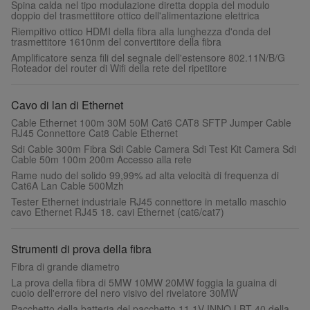
Spina calda nel tipo modulazione diretta doppia del modulo
doppio del trasmettitore ottico dell'alimentazione elettrica
Riempitivo ottico HDMI della fibra alla lunghezza d'onda del
trasmettitore 1610nm del convertitore della fibra
Amplificatore senza fili del segnale dell'estensore 802.11N/B/G
Roteador del router di Wifi della rete del ripetitore
Cavo di lan di Ethernet
Cable Ethernet 100m 30M 50M Cat6 CAT8 SFTP Jumper Cable
RJ45 Connettore Cat8 Cable Ethernet
Sdi Cable 300m Fibra Sdi Cable Camera Sdi Test Kit Camera Sdi
Cable 50m 100m 200m Accesso alla rete
Rame nudo del solido 99,99% ad alta velocità di frequenza di
Cat6A Lan Cable 500Mzh
Tester Ethernet industriale RJ45 connettore in metallo maschio
cavo Ethernet RJ45 18. cavi Ethernet (cat6/cat7)
Strumenti di prova della fibra
Fibra di grande diametro
La prova della fibra di 5MW 10MW 20MW foggia la guaina di
cuoio dell'errore del nero visivo del rivelatore 30MW
Pacchetto della batteria del pacchetto 11.1V INNO LBT-40 della