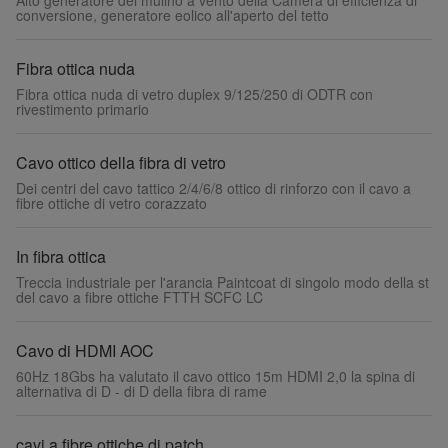
Alto generatore del mulino a vento della Camera di efficienza di
conversione, generatore eolico all'aperto del tetto
Fibra ottica nuda
Fibra ottica nuda di vetro duplex 9/125/250 di ODTR con
rivestimento primario
Cavo ottico della fibra di vetro
Dei centri del cavo tattico 2/4/6/8 ottico di rinforzo con il cavo a
fibre ottiche di vetro corazzato
In fibra ottica
Treccia industriale per l'arancia Paintcoat di singolo modo della st
del cavo a fibre ottiche FTTH SCFC LC
Cavo di HDMI AOC
60Hz 18Gbs ha valutato il cavo ottico 15m HDMI 2,0 la spina di
alternativa di D - di D della fibra di rame
cavi a fibre ottiche di patch