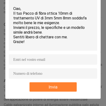
distribuzione ottica dei porti del supporto di scaffale 36
Quadro d'interconnessione di fibra bianco della st di FTTH, 144
quadro d'interconnessione dei porti ODF con gli adattatori di FC
Componenti ottiche della fibra
Singole componenti a fibra ottica UPC di modo ESC250D blu o
tipo veloce a fibra ottica verde del connettore APC
Tubo flessibile protettivo del metallo delle componenti del
condotto a fibra ottica impermeabile del metallo flessibile per
cavo a fibre ottiche corazzato
Giuntura meccanica a fibra ottica della giuntura fredda che mette
in bacino connettore VELOCE per il cavo flessibile di 3mm
Cappuccio parapolvere con il cappuccio parapolvere del
cappuccio parapolvere del cappuccio 1.25mmLC della coda lunga
2.5mm FC per il vario cavo a fibre ottiche dei connettori
Applicazione astuta di potere
Generatore a magnete permanente Coreless pmg 2kw 3KW 5KW
Invia
100Rpm basso 200RPM del acciaio al carbonio
10KW si dirigono il sistema astuto del montaggio del tetto
dell'applicazione di potere di energia solare residenziale
Caldo galvanizzato intorno ad iluminazione pubblica palo astuta