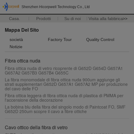
Shenzhen Hicorpwell Technology Co., Ltd
Casa.
Prodotti
Su di noi
Visita alla fabbrica
>>
Mappa Del Sito
società
Factory Tour
Quality Control
Notizie
Fibra ottica nuda
Fibra ottica nuda di vetro ricoprente di G652D G654D G657A1
G657A2 G657B3 G657B4 G655C
La fibra monomodale di fibra ottica nuda 900um aggiunge gli
strati supplementari G652D G657A1 G657A2 MP per produzione
del cavo delle FO
Fibra ottica leggera di fibra ottica nuda di plastica di PMMA per
l'accensione della decorazione
La bobina blu della fibra del singolo modo di Paintcoat FO, SMF
G652D 250um scopre il cavo a fibre ottiche
Cavo ottico della fibra di vetro