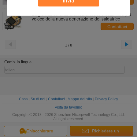
Invia
Contattaci
La giuntatrice di fibra ottica di fusione della fibra più
veloce della nuova generazione del saldatrice
Contattaci
1 / 8
Cambi la lingua
Italian
Casa
|
Su di noi
|
Contattaci
|
Mappa del sito
|
Privacy Policy
Vista da tavolino
Copyright © 2018 - 2026 Shenzhen Hicorpwell Technology Co., Ltd.
All rights reserved.
Chiacchierare
Richiedere un