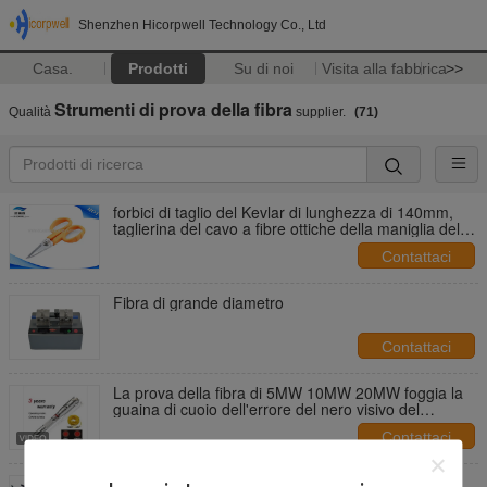
Shenzhen Hicorpwell Technology Co., Ltd
Casa.
Prodotti
Su di noi
Visita alla fabbrica
>>
Strumenti di prova della fibra
Qualità
supplier.
(71)
forbici di taglio del Kevlar di lunghezza di 140mm,
taglierina del cavo a fibre ottiche della maniglia del
PVC di RoHS
Contattaci
Fibra di grande diametro
Contattaci
La prova della fibra di 5MW 10MW 20MW foggia la
guaina di cuoio dell'errore del nero visivo del
rivelatore 30MW
Contattaci
Ruota di misurazione di camminata dell'odometro