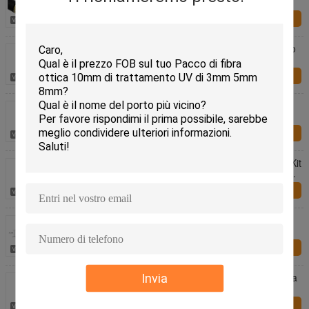
fotografica del cinema di BMCC Blackmagic
Richiesta ora
Cavi SDI 12g Cavo coassiale fibra ottica hdmi Cavo
di prolunga 3G SDI Bobina
Richiesta ora
Cavo di SDI 150M 100M Hdmi Active Optical con il
tamburo della bobina
Richiesta ora
Sdi Cable 300m Fibra Sdi Cable Camera Sdi Test Kit
Camera Sdi Cable 50m 100m 200m Accesso alla
rete
Richiesta ora
4 trasmettitore della fibra del porto HD-SDI con
Ethenet & Bidi RS485
Richiesta ora
Mini 3G/HD - SDI al convertitore di media della fibra
Invia
con la dimensione 110*40*20mm di funzione del
controllo
Richiesta ora