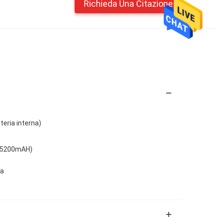
Richieda Una Citazione
tteria interna)
a (5200mAH)
ia