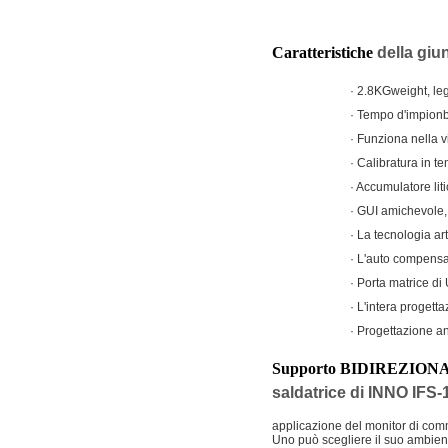
Caratteristiche
della giun
·
2.8KGweight, legg
·
Tempo d'impionba
·
Funziona nella vi
·
Calibratura in t
·
Accumulatore lit
·
GUI amichevole, 
·
La tecnologia art
·
L'auto compensa 
·
Porta matrice di 
·
L'intera progett
·
Progettazione an
Supporto BIDIREZIONA
saldatrice di INNO IFS-
applicazione del monitor di com
Uno può scegliere il suo ambient