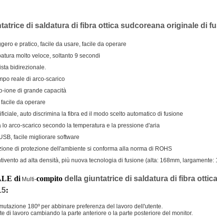
tatrice di saldatura di fibra ottica sudcoreana originale di f
ero e pratico, facile da usare, facile da operare
tura molto veloce, soltanto 9 secondi
sta bidirezionale.
empo reale di arco-scarico
io-ione di grande capacità
facile da operare
ificiale, auto discrimina la fibra ed il modo scelto automatico di fusione
lo arco-scarico secondo la temperatura e la pressione d'aria
USB, facile migliorare software
azione di protezione dell'ambiente si conforma alla norma di ROHS
tivento ad alta densità, più nuova tecnologia di fusione (alta: 168mm, largamente
LE di
compito
della giuntatrice di saldatura di fibra otti
Multi-
15
:
mutazione 180º per abbinare preferenza del lavoro dell'utente.
e di lavoro cambiando la parte anteriore o la parte posteriore del monitor.