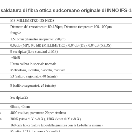
 saldatura di fibra ottica sudcoreano originale di INNO IFS-1
MP MILLIMETRO DS NZDS
Diametro del rivestimento: 80-150μm; Diametro ricoprente: 100-1000μm
Singolo
12-16mm (diametro ricoprente: 250μm)
0.02dB (MP), 0.01dB (MILLIMETRO), 0.04dB (DS), 0.04dB (NZDS)
9 sec tipica (fibra standard di MP)
>60dB
L'auto calibra lo speciale normale
Meticoloso, il centro, placcato, manuale
53 (calibro sagomato), 40 (utente)
9 (calibro sagomato), 24 (utente)
Sec tipica 25
e
60mm, 40mm
a
4000 risultati, parametro 20 per risultato
ra
300X (vista di Y o di X), 150X (vista di Y e di X)
160 cicli tipici (calore tubo/della giuntura con la Li-batteria interna)
Monitor LCD di colore a 5,7 pollici