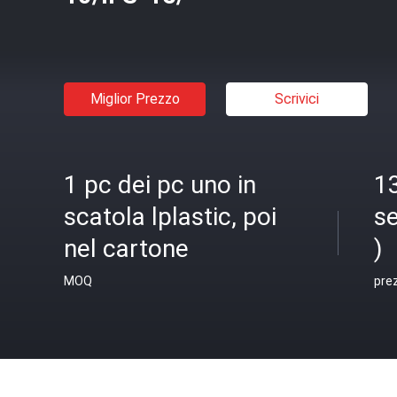
Miglior Prezzo
Scrivici
1 pc dei pc uno in
1
scatola lplastic, poi
se
nel cartone
)
MOQ
pre