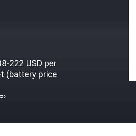
38-222 USD per
t (battery price
zzo