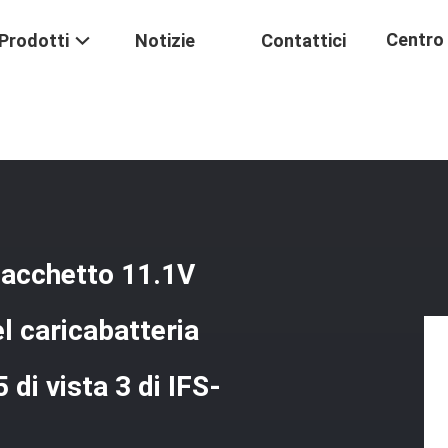
Centro 
Prodotti
Notizie
Contattici
to Della Batteria Del Pacchetto 11.1V INNO LBT-40 Della Batteria Del Ca
Formaz
 pacchetto 11.1V
l caricabatteria
 di vista 3 di IFS-