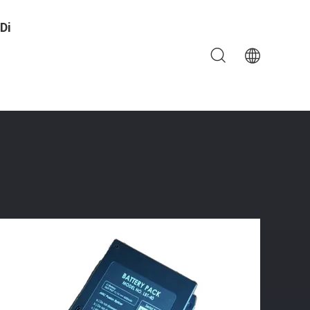
Di
ricabatteria LBT-40 Per La Vista 7 Di Vista 5 Di Vista 3 Di
ione