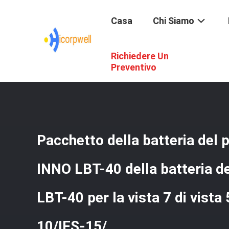
Casa
Chi Siamo
Richiedere Un
Casa
/
Prodotti
/
Strumenti Di Prova Della Fibra
/
Pacchet
IFS-10/IFS-15/
Preventivo
Pacchetto della batteria del
INNO LBT-40 della batteria de
LBT-40 per la vista 7 di vista 5
10/IFS-15/