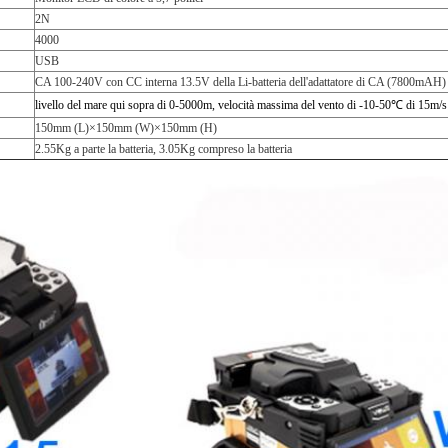
2N
4000
USB
CA 100-240V con CC interna 13.5V della Li-batteria dell'adattatore di CA (7800mAH)
livello del mare qui sopra di 0-5000m, velocità massima del vento di -10-50℃ di 15m/s
150mm (L)×150mm (W)×150mm (H)
2.55Kg a parte la batteria, 3.05Kg compreso la batteria