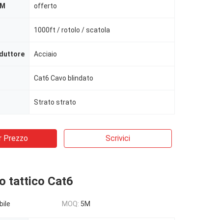
EM
offerto
1000ft / rotolo / scatola
duttore
Acciaio
Cat6 Cavo blindato
Strato strato
r Prezzo
Scrivici
o tattico Cat6
bile
MOQ:
5M