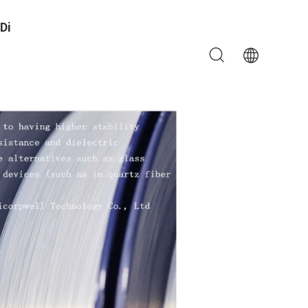
Di
ione