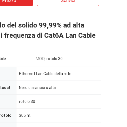
r Prezzo
Scrivici
 del solido 99,99% ad alta
di frequenza di Cat6A Lan Cable
bile
MOQ:
rotolo 30
Ethernet Lan Cable della rete
ntcoat
Nero o arancio o altri
rotolo 30
rotolo
305 m.