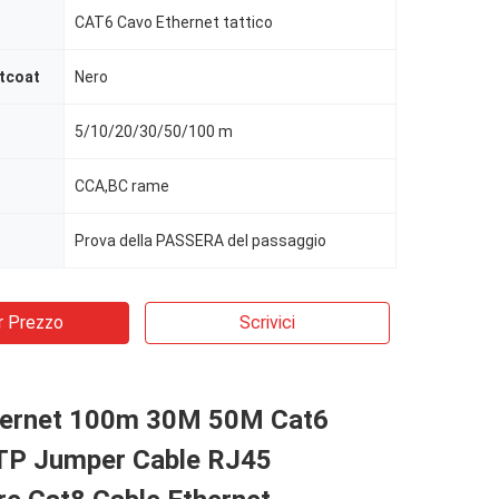
CAT6 Cavo Ethernet tattico
ntcoat
Nero
5/10/20/30/50/100 m
CCA,BC rame
Prova della PASSERA del passaggio
r Prezzo
Scrivici
hernet 100m 30M 50M Cat6
P Jumper Cable RJ45