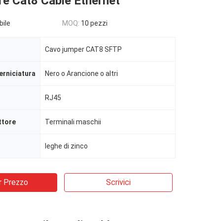
re Cat8 Cable Ethernet
bile
MOQ:
10 pezzi
Cavo jumper CAT8 SFTP
erniciatura
Nero o Arancione o altri
RJ45
ttore
Terminali maschii
leghe di zinco
r Prezzo
Scrivici