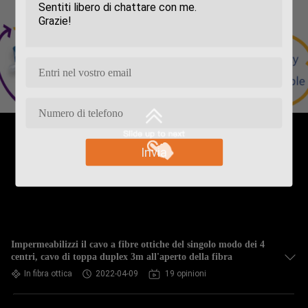
Invia
Impermeabilizzi il cavo a fibre ottiche del singolo modo dei 4
centri, cavo di toppa duplex 3m all'aperto della fibra
In fibra ottica
2022-04-09
19 opinioni