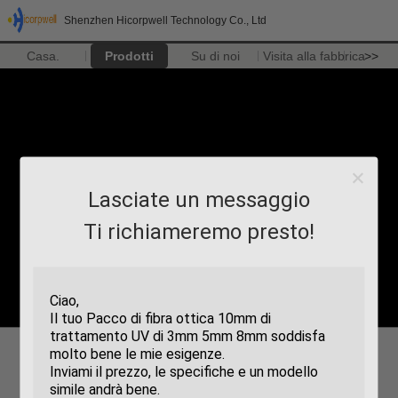
Shenzhen Hicorpwell Technology Co., Ltd
Casa.
Prodotti
Su di noi
Visita alla fabbrica
>>
Lasciate un messaggio
Ti richiameremo presto!