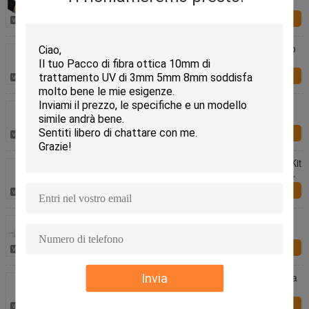
fotografica del cinema di BMCC Blackmagic
Richiesta ora
Cavi SDI 12g Cavo coassiale fibra ottica hdmi Cavo
di prolunga 3G SDI Bobina
Richiesta ora
Cavo di SDI 150M 100M Hdmi Active Optical con il
tamburo della bobina
Richiesta ora
Sdi Cable 300m Fibra Sdi Cable Camera Sdi Test Kit
Camera Sdi Cable 50m 100m 200m Accesso alla
rete
Richiesta ora
4 trasmettitore della fibra del porto HD-SDI con
Ethenet & Bidi RS485
Richiesta ora
Mini 3G/HD - SDI al convertitore di media della fibra
Invia
con la dimensione 110*40*20mm di funzione del
controllo
Richiesta ora