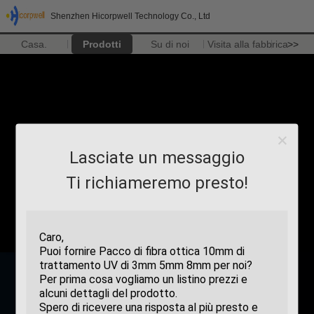
Shenzhen Hicorpwell Technology Co., Ltd
Casa.
Prodotti
Su di noi
Visita alla fabbrica
>>
Lasciate un messaggio
Ti richiameremo presto!