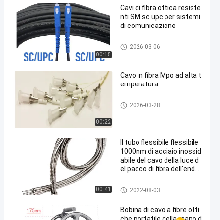
Cavi di fibra ottica resiste
nti SM sc upc per sistemi
di comunicazione
cavi a fibre ottiche di patch
2026-03-06
00:15
Cavo in fibra Mpo ad alta t
emperatura
cavi a fibre ottiche di patch
2026-03-28
00:22
Il tubo flessibile flessibile
1000nm di acciaio inossid
abile del cavo della luce d
el pacco di fibra dell'endo
scopio ha personalizzato
la guida di luce a fibra otti
Fibra ottica nuda
00:41
2022-08-03
ca nuda di vetro
Bobina di cavo a fibre otti
che portatile della mano d