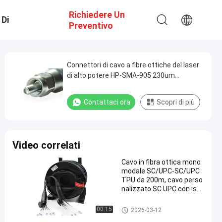
Richiedere Un
 Di
Preventivo
ione
Connettori di cavo a fibre ottiche del laser
di alto potere HP-SMA-905 230um
all'elaborazione di materiali della chirurgia
laser 1200um
Contattaci ora
Scopri di più
Video correlati
Cavo in fibra ottica mono
modale SC/UPC-SC/UPC
TPU da 200m, cavo perso
nalizzato SC UPC con isol
amento in TPU da 200M
cavi a fibre ottiche di patch
00:15
2026-03-12