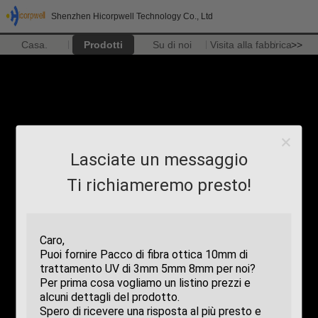
Shenzhen Hicorpwell Technology Co., Ltd
Casa.
Prodotti
Su di noi
Visita alla fabbrica
>>
Lasciate un messaggio
Ti richiameremo presto!