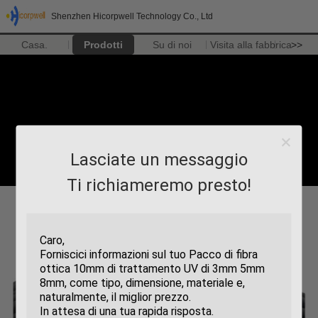
Shenzhen Hicorpwell Technology Co., Ltd
Casa.
Prodotti
Su di noi
Visita alla fabbrica
>>
Lasciate un messaggio
Ti richiameremo presto!