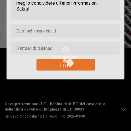
Invia
Cavo pre terminato LC - bobina delle FO del cavo ottico
della fibra di vetro di lunghezza di LC 300M
Cavo ottico della fibra di vetro
2026-03-30