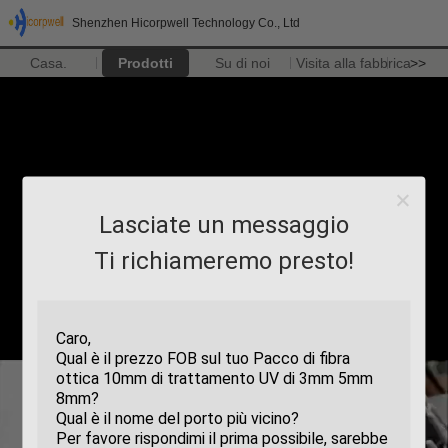
Shenzhen Hicorpwell Technology Co., Ltd
Casa.
Prodotti
Su di noi
Visita alla fabbrica
>>
Lasciate un messaggio
Ti richiameremo presto!