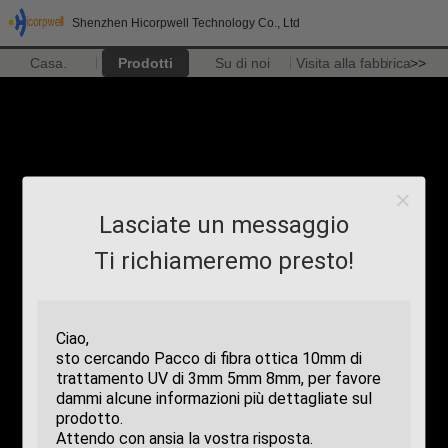
Shenzhen Hicorpwell Technology Co., Ltd
Casa.
Prodotti
Su di noi
Visita alla fabbrica
>>
Lasciate un messaggio
Ti richiameremo presto!