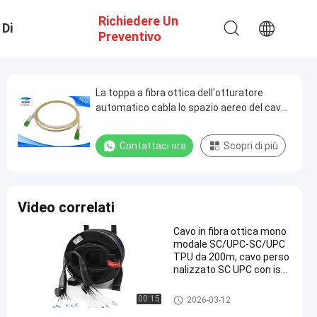
Richiedere Un
 Di
Preventivo
ione
La toppa a fibra ottica dell'otturatore
automatico cabla lo spazio aereo del cavo
di toppa con i connettori di LC
Contattaci ora
Scopri di più
Video correlati
Cavo in fibra ottica mono
modale SC/UPC-SC/UPC
TPU da 200m, cavo perso
nalizzato SC UPC con isol
amento in TPU da 200M
cavi a fibre ottiche di patch
00:15
2026-03-12