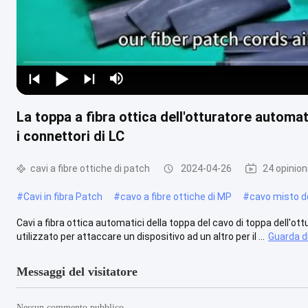
La toppa a fibra ottica dell'otturatore automa
i connettori di LC
cavi a fibre ottiche di patch
2024-04-26
24 opinion
#
Cavi in fibra Patch
#
cavo a fibre ottiche di MP
#
cavo misto d
Cavi a fibra ottica automatici della toppa del cavo di toppa dell'ott
utilizzato per attaccare un dispositivo ad un altro per il ...
Guarda di
Messaggi del visitatore
Nessun commento pubblico