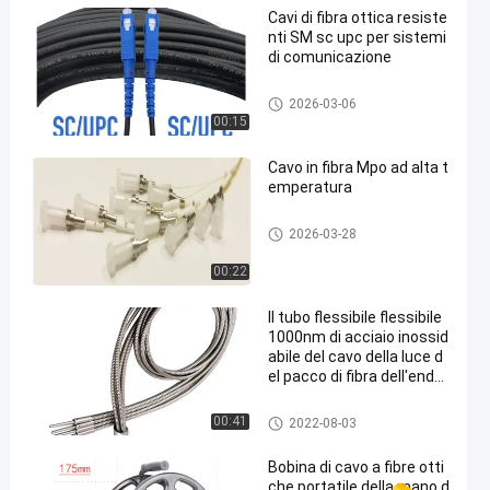
Cavi di fibra ottica resiste
nti SM sc upc per sistemi
di comunicazione
cavi a fibre ottiche di patch
2026-03-06
00:15
Cavo in fibra Mpo ad alta t
emperatura
cavi a fibre ottiche di patch
2026-03-28
00:22
Il tubo flessibile flessibile
1000nm di acciaio inossid
abile del cavo della luce d
el pacco di fibra dell'endo
scopio ha personalizzato
la guida di luce a fibra otti
Fibra ottica nuda
00:41
2022-08-03
ca nuda di vetro
Bobina di cavo a fibre otti
che portatile della mano d