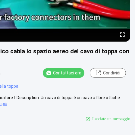
tico cabla lo spazio aereo del cavo di toppa con
Contattaci ora
Condividi
i
ella toppa
uratore I. Description: Un cavo di toppa è un cavo a fibre ottiche
 più
Lasciate un messaggio