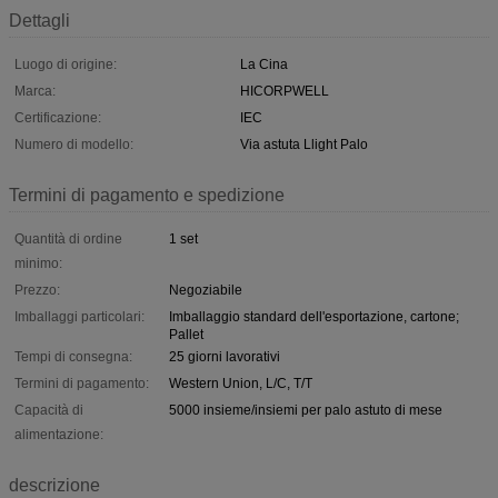
Dettagli
Luogo di origine:
La Cina
Marca:
HICORPWELL
Certificazione:
IEC
Numero di modello:
Via astuta Llight Palo
Termini di pagamento e spedizione
Quantità di ordine
1 set
minimo:
Prezzo:
Negoziabile
Imballaggi particolari:
Imballaggio standard dell'esportazione, cartone;
Pallet
Tempi di consegna:
25 giorni lavorativi
Termini di pagamento:
Western Union, L/C, T/T
Capacità di
5000 insieme/insiemi per palo astuto di mese
alimentazione:
descrizione