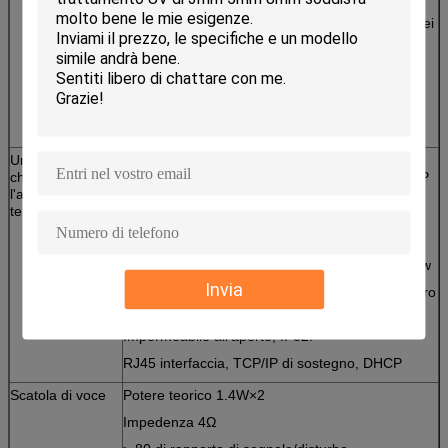
La piattaforma è basata sull'architettura inclusa
per raggiungere la spedizione ad alta velocità dei
servizi multipli.
Norme di sostegno IEEE802.11a/b/g e di
IEEE802.11n
Implementi l'accesso centralizzato e lo
spiegamento centralizzato dei APs
Una chiave
Macchina fotografica di Hd, sorveglianza in
chiama
tempo reale attiva, macchina fotografica di 720P
l'apparecchiatura
CMOS
terminale
Citofono pieno duplex di voce, audio codifica:
g.711, G713, PCM
citofono di distanza di 3 m., altoparlante: 8 Ω 3 w
Invia
Riduzione di rumore dinamica, raccolta del chiaro
suono, SNR >85db
Impermeabile all'aperto, IP52.
RJ45 interfaccia, TCP/IP di sostegno, DHCP
Scatola di voce
Potere teorico 1.4W×2
Impedenza 4Ω