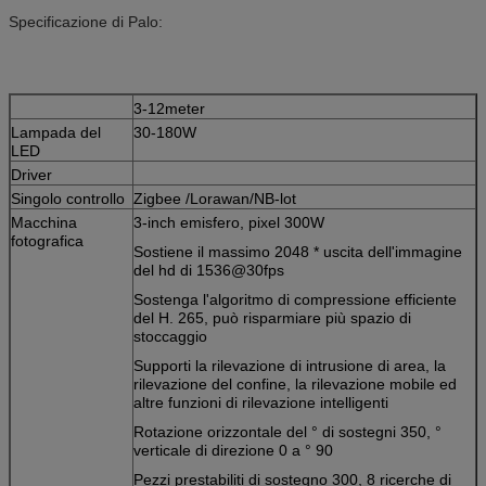
Specificazione di Palo:
3-12meter
Lampada del
30-180W
LED
Driver
Singolo controllo
Zigbee /Lorawan/NB-lot
Macchina
3-inch emisfero, pixel 300W
fotografica
Sostiene il massimo 2048 * uscita dell'immagine
del hd di 1536@30fps
Sostenga l'algoritmo di compressione efficiente
del H. 265, può risparmiare più spazio di
stoccaggio
Supporti la rilevazione di intrusione di area, la
rilevazione del confine, la rilevazione mobile ed
altre funzioni di rilevazione intelligenti
Rotazione orizzontale del ° di sostegni 350, °
verticale di direzione 0 a ° 90
Pezzi prestabiliti di sostegno 300, 8 ricerche di