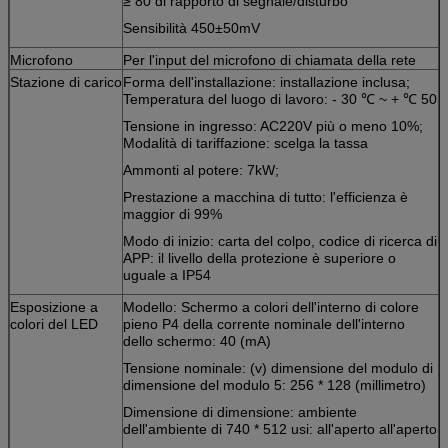
≥ 80 di rapporto di segnale/disturbo
Sensibilità 450±50mV
Microfono
Per l'input del microfono di chiamata della rete
Stazione di carico
Forma dell'installazione: installazione inclusa;
Temperatura del luogo di lavoro: - 30 ℃ ~ + ℃ 50
Tensione in ingresso: AC220V più o meno 10%;
Modalità di tariffazione: scelga la tassa
Ammonti al potere: 7kW;
Prestazione a macchina di tutto: l'efficienza è
maggior di 99%
Modo di inizio: carta del colpo, codice di ricerca di
APP: il livello della protezione è superiore o
uguale a IP54
Esposizione a
Modello: Schermo a colori dell'interno di colore
colori del LED
pieno P4 della corrente nominale dell'interno
dello schermo: 40 (mA)
Tensione nominale: (v) dimensione del modulo di
dimensione del modulo 5: 256 * 128 (millimetro)
Dimensione di dimensione: ambiente
dell'ambiente di 740 * 512 usi: all'aperto all'aperto