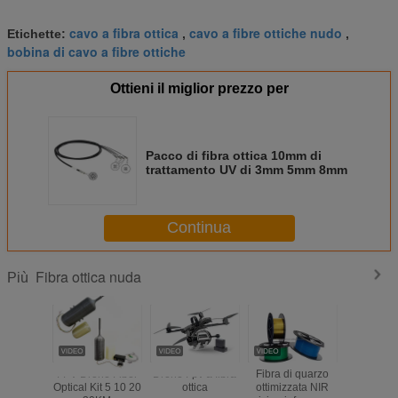
cavo a fibra ottica
cavo a fibre ottiche nudo
Etichette:
,
,
bobina di cavo a fibre ottiche
Ottieni il miglior prezzo per
Pacco di fibra ottica 10mm di
trattamento UV di 3mm 5mm 8mm
Continua
Fibra ottica nuda
Più
FPV Drone Fiber
Drone Fpv a fibra
Fibra di quarzo
1.0/2.0/2.
Optical Kit 5 10 20
ottica
ottimizzata NIR
PMMA 