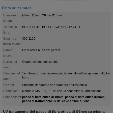
Fibra ottica nuda
Diametro di
Ø3mm Ø5mm Ø8mm Ø10mm
centro:
Tipo della
BGSU, BGTU, BGOU, BGWU, BGHP, GITU
fibra:
Gamma di
300-1100
trasmissione:
Parola
Fibra ottica nuda dei pacchi
chiave:
Uscita del
Quadrato/linea del cerchio
ramo:
Strutture del
1-in-1-out/1 in-multiple-out/multiple-in-1-out/multiplo-in-multiplo-
fuori,
ramo:
Opzioni:
Strutture standard o non standard dell'estremità
Connettori:
Norma (SMA-905, FC, st, ecc.) o connettori su ordinazione
pacco di fibra ottica di 10mm
pacco di fibra ottica di 8mm
Punti salienti:
,
,
pacco di trattamento uv del cavo a fibre ottiche
UV-trattamento del pacco di fibra ottica di Ø3mm su misura