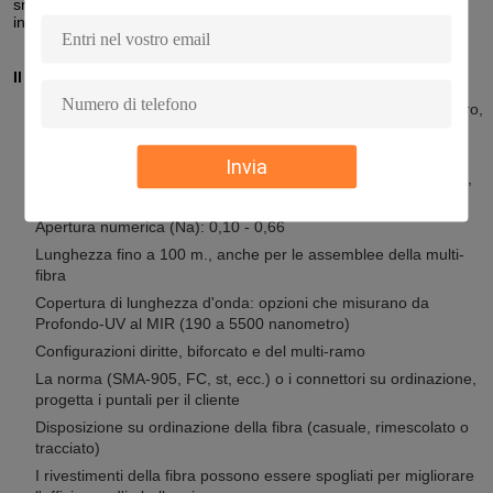
smentisca tutta la responsabilità in relazione all'uso di questi
informazioni.
Il pacco di fibra caratterizza
Materiali della fibra: Silice fusa, silice placcata del polimero duro,
silice del polimero, pacco del vetro borosilicato, fluoruro
dell'indio & di ZBLAN e plastica placcati (POF)
Invia
Tipo della fibra: Punto-indice misto e fibre di classificare-indice,
fibre monomodali
Apertura numerica (Na): 0,10 - 0,66
Lunghezza fino a 100 m., anche per le assemblee della multi-
fibra
Copertura di lunghezza d'onda: opzioni che misurano da
Profondo-UV al MIR (190 a 5500 nanometro)
Configurazioni diritte, biforcato e del multi-ramo
La norma (SMA-905, FC, st, ecc.) o i connettori su ordinazione,
progetta i puntali per il cliente
Disposizione su ordinazione della fibra (casuale, rimescolato o
tracciato)
I rivestimenti della fibra possono essere spogliati per migliorare