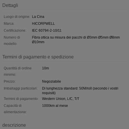
Dettagli
Luogo di origine:
La Cina
Marca:
HICORPWELL
Certificazione:
IEC 60794-2-10/11
Numero di
Fibra ottica su misura dei pacchi di Ø3mm Ø5mm Ø8mm
Ø10mm
modello:
Termini di pagamento e spedizione
Quantità di ordine
10m
minimo:
Prezzo:
Negoziabile
Imballaggi particolari:
Di lunghezza standard: 50M/roll (secondo i vostri
requisiti)
Termini di pagamento:
Western Union, L/C, T/T
Capacità di
1000km al mese
alimentazione:
descrizione