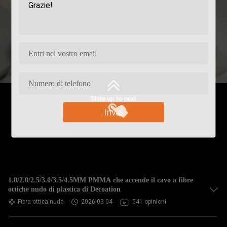
Invia
1.0/2.0/2.5/3.0/3.5/4.5MM PMMA che accende il cavo a fibre
ottiche nudo di plastica di Decoation
Fibra ottica nuda
2026-03-04
541 opinioni