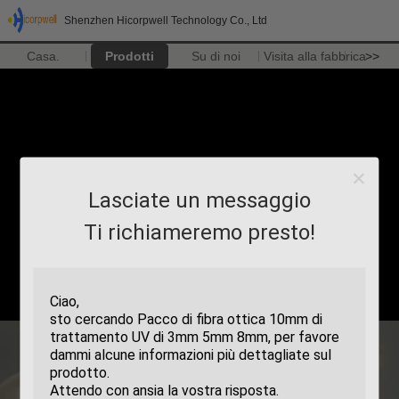
Shenzhen Hicorpwell Technology Co., Ltd
Casa.
Prodotti
Su di noi
Visita alla fabbrica
>>
Lasciate un messaggio
Ti richiameremo presto!