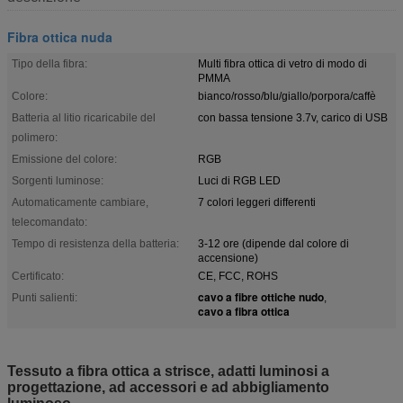
Fibra ottica nuda
Tipo della fibra:
Multi fibra ottica di vetro di modo di
PMMA
Colore:
bianco/rosso/blu/giallo/porpora/caffè
Batteria al litio ricaricabile del
con bassa tensione 3.7v, carico di USB
polimero:
Emissione del colore:
RGB
Sorgenti luminose:
Luci di RGB LED
Automaticamente cambiare,
7 colori leggeri differenti
telecomandato:
Tempo di resistenza della batteria:
3-12 ore (dipende dal colore di
accensione)
Certificato:
CE, FCC, ROHS
cavo a fibre ottiche nudo
Punti salienti:
,
cavo a fibra ottica
Tessuto a fibra ottica a strisce, adatti luminosi a
progettazione, ad accessori e ad abbigliamento