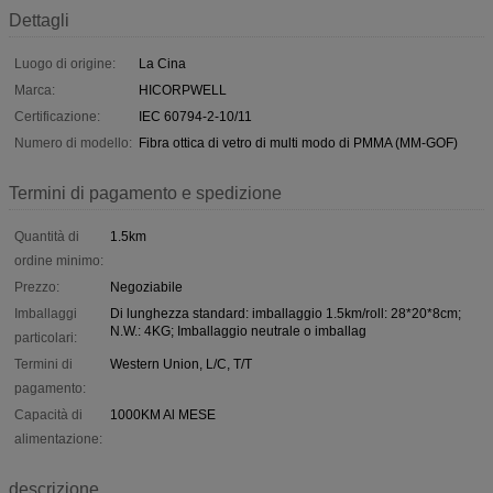
Dettagli
Luogo di origine:
La Cina
Marca:
HICORPWELL
Certificazione:
IEC 60794-2-10/11
Numero di modello:
Fibra ottica di vetro di multi modo di PMMA (MM-GOF)
Termini di pagamento e spedizione
Quantità di
1.5km
ordine minimo:
Prezzo:
Negoziabile
Imballaggi
Di lunghezza standard: imballaggio 1.5km/roll: 28*20*8cm;
N.W.: 4KG; Imballaggio neutrale o imballag
particolari:
Termini di
Western Union, L/C, T/T
pagamento:
Capacità di
1000KM Al MESE
alimentazione:
descrizione