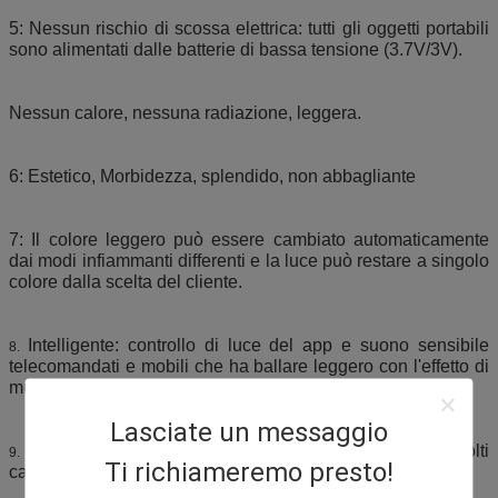
5: Nessun rischio di scossa elettrica: tutti gli oggetti portabili
sono alimentati dalle batterie di bassa tensione (3.7V/3V).
Nessun calore, nessuna radiazione, leggera.
6: Estetico, Morbidezza, splendido, non abbagliante
7: Il colore leggero può essere cambiato automaticamente
dai modi infiammanti differenti e la luce può restare a singolo
colore dalla scelta del cliente.
Intelligente: controllo di luce del app e suono sensibile
8.
telecomandati e mobili che ha ballare leggero con l'effetto di
musica.
Lasciate un messaggio
Ampiamente applicazioni: può essere utilizzato in molti
9.
Ti richiameremo presto!
campi.