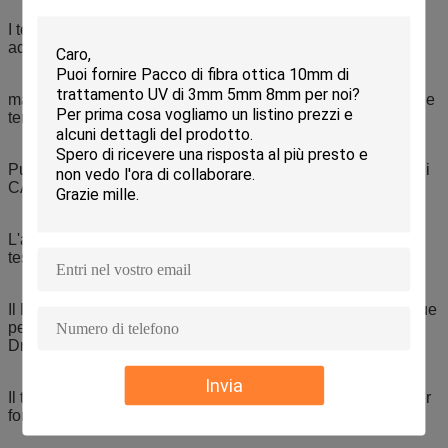
I tessuti d'ardore ha la luce soltanto dalle bande, è molto
adatti a corridore, a tovaglia ed a cuscini,
ma può essere usato anche per abbigliamento luminoso e le
tende luminose.
Può essere alimentato dalla batteria al litio o dalla SPINA di
CA.
L'abbigliamento a fibra ottica Daniela ha colore 4 colore di
tessuto e 7 del principale di.
Il RGB Led è inoltre disponibile con tutti i colori e l'effetto due
per accende il vostro speciale Cinderella Glow Luminous
Dress.
Invia
Il tessuto luminoso usa a bassa tensione (3-5 V) batterie per
fornire un'incandescenza piacevole in qualsiasi colore.