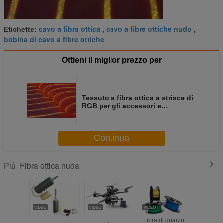
cavo a fibra ottica
cavo a fibre ottiche nudo
Etichette:
,
,
bobina di cavo a fibre ottiche
Ottieni il miglior prezzo per
Tessuto a fibra ottica a strisce di
RGB per gli accessori e
l'abbigliamento luminoso
Continua
Fibra ottica nuda
Più
FPV Drone Fiber
Drone Fpv a fibra
Fibra di quarzo
1.0/2.0/2.