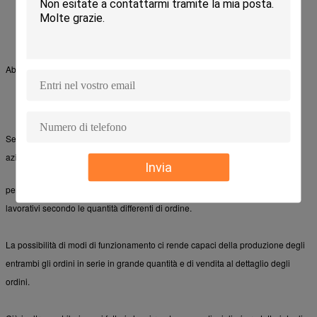
Abbiamo abbondanza delle azione e il MOQ è molto piccolo.
Se voleste ordinare in serie con noi, ma, i prodotti richiesti sono fuori - delle
azione, quindi non si preoccupano e possiamo
Invia
personalizzi per voi. Il termine d'esecuzione di produzione è circa 3-5 giorni
lavorativi secondo le quantità differenti di ordine.
La possibilità di modi di funzionamento ci rende capaci della produzione degli
entrambi gli ordini in serie in grande quantità e di vendita al dettaglio degli
ordini.