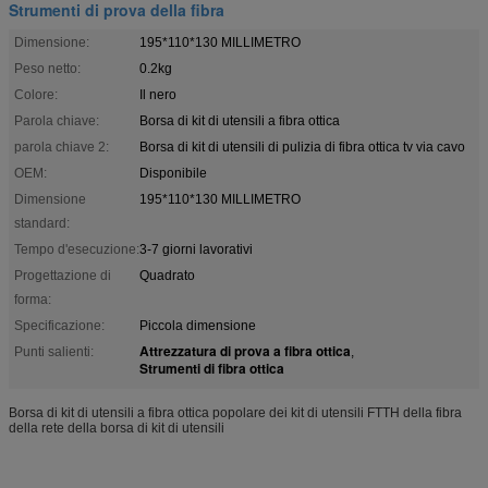
Strumenti di prova della fibra
Dimensione:
195*110*130 MILLIMETRO
Peso netto:
0.2kg
Colore:
Il nero
Parola chiave:
Borsa di kit di utensili a fibra ottica
parola chiave 2:
Borsa di kit di utensili di pulizia di fibra ottica tv via cavo
OEM:
Disponibile
Dimensione
195*110*130 MILLIMETRO
standard:
Tempo d'esecuzione:
3-7 giorni lavorativi
Progettazione di
Quadrato
forma:
Specificazione:
Piccola dimensione
Attrezzatura di prova a fibra ottica
Punti salienti:
,
Strumenti di fibra ottica
Borsa di kit di utensili a fibra ottica popolare dei kit di utensili FTTH della fibra
della rete della borsa di kit di utensili