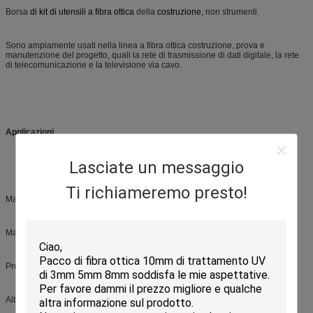
Borsa
di kit di utensili a fibra ottica
della
costruzione
, non strumenti.
Sono ampiamente usati nella linea a fibra ottica costruzione, prova e
manutenzione del progetto, quali la rete di trasmissione di dati digitale, la rete
di telecomunicazione e la televisione via cavo.
Applicazioni
Lasciate un messaggio
Ti richiameremo presto!
Manutenzione nelle Telecomunicazioni
Manutenzione CATV
Prova di laboratorio a fibra ottica
Altre misure a fibra ottica