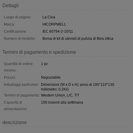
Dettagli
Luogo di origine:
La Cina
Marca:
HICORPWELL
Certificazione:
IEC 60794-2-10/11
Numero di modello:
Borsa di kit di utensili di pulizia di fibra ottica
Termini di pagamento e spedizione
Quantità di ordine
1 pz
minimo:
Prezzo:
Negoziabile
Imballaggi particolari:
Dimensioni (W x D x H): peso di 195*110*130
millimetro: 0.2KG
Termini di pagamento:
Western Union, L/C, T/T
Capacità di
100 insiemi alla settimana
alimentazione:
descrizione