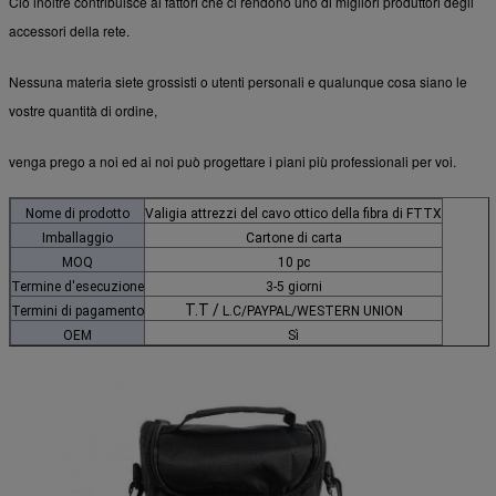
Ciò inoltre contribuisce ai fattori che ci rendono uno di migliori produttori degli
accessori della rete.
Nessuna materia siete grossisti o utenti personali e qualunque cosa siano le
vostre quantità di ordine,
venga prego a noi ed ai noi può progettare i piani più professionali per voi.
Nome di prodotto
Valigia attrezzi del cavo ottico della fibra di FTTX
Imballaggio
Cartone di carta
MOQ
10 pc
Termine d'esecuzione
3-5 giorni
T.T /
Termini di pagamento
L.C/PAYPAL/WESTERN UNION
OEM
Sì