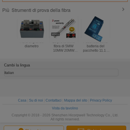
Strumenti di prova della fibra
Più
Fibra di grande
La prova della
Pacchetto della
Ruota
diametro
fibra di 5MW
batteria del
misurazi
10MW 20MW
pacchetto 11.1V
cammi
foggia la guaina
INNO LBT-40
dell'odo
di cuoio
della batteria del
contatore
dell'errore del
caricabatteria
elettronic
Cambi la lingua
nero visivo del
LBT-40 per la
mano del 
rivelatore 30MW
vista 7 di vista 5 di
di misura
Italian
vista 3 di IFS-
strada me
10/IFS-15/
del tele
Casa
|
Su di noi
|
Contattaci
|
Mappa del sito
|
Privacy Policy
Vista da tavolino
Copyright © 2018 - 2026 Shenzhen Hicorpwell Technology Co., Ltd.
All rights reserved.