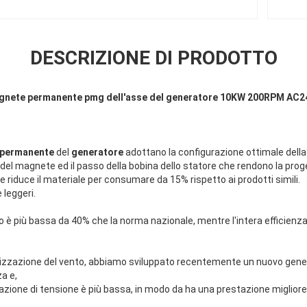
DESCRIZIONE DI PRODOTTO
agnete permanente pmg dell'asse del generatore 10KW 200RPM AC2
 permanente
del
generatore
adottano la configurazione ottimale della
o del magnete ed il passo della bobina dello statore che rendono la prog
 e riduce il materiale per consumare da 15% rispetto ai prodotti simili.
 leggeri.
zio è più bassa da 40% che la norma nazionale, mentre l'intera efficienz
utilizzazione del vento, abbiamo sviluppato recentemente un nuovo gene
a e,
lazione di tensione è più bassa, in modo da ha una prestazione migliore