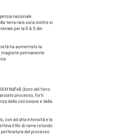
agenzia nazionale
lla terra rara sono inoltre in
riale per la R & S dei
società ha aumentato la
o a magnete permanente
esa.
 40UH NdFeB (boro del ferro
tarsiato processo, forti
za della corrosione e della
o, con ad alta intensità e la
ttina il filo di rame rotondo
i pettinatura del processo