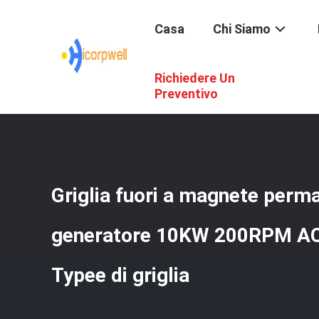
Casa
Chi Siamo
Richiedere Un
Casa
/
Prodotti
/
Applicazione Astuta Di Potere
/
Grigli
Preventivo
Griglia fuori a magnete perm
generatore 10KW 200RPM AC
Typee di griglia