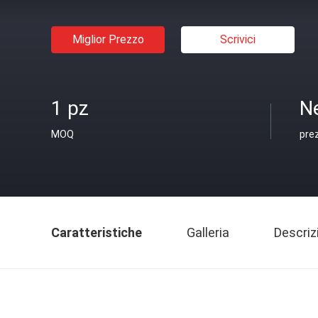
Miglior Prezzo
Scrivici
1 pz
N
MOQ
pre
Caratteristiche
Galleria
Descriz