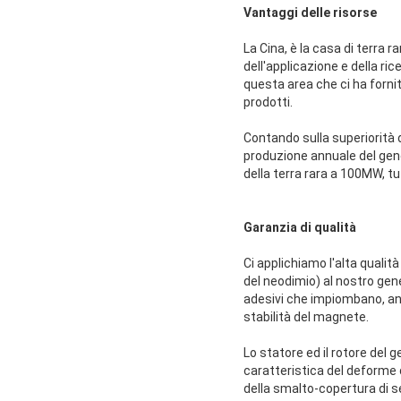
Vantaggi delle risorse
La Cina, è la casa di terra 
dell'applicazione e della ric
questa area che ci ha forni
prodotti.
Contando sulla superiorità de
produzione annuale del gen
della terra rara a 100MW, tut
Garanzia di qualità
Ci applichiamo l'alta qualit
del neodimio) al nostro gene
adesivi che impiombano, an
stabilità del magnete.
Lo statore ed il rotore del g
caratteristica del deforme di
della smalto-copertura di s