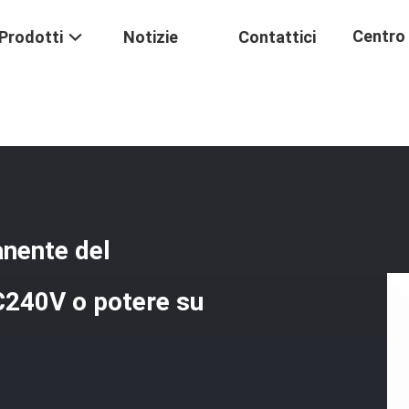
Centro 
Prodotti
Notizie
Contattici
a Fuori A Magnete Permanente Del Generatore 10KW 200RPM AC240V O P
Formaz
anente del
240V o potere su