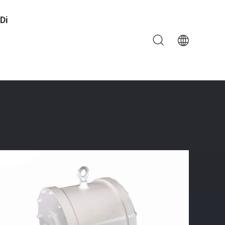
Di
otere Su Typee Di Griglia
ione