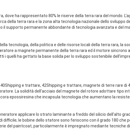
rara, dove ha rappresentato 80% le riserve della terra rara del mondo. L'
erca della terra rara e la zona alta tecnologia nazionale dello sviluppo de
to il supporto permanente abbondante di tecnologia avanzata e del mate
lla tecnologia, della politica e delle risorse locali della terra rara, la 
eratore a magnete permanente della terra rara ed il motore sincron
ti i quelli ha gettato la base solida per lo sviluppo sostenibile dell'impr
à 40Shipping e trattare, 42Shipping e trattare, magnete di terre rare di
ratore. La solidità dell'acciaio del magnete del rotore adottare tipo in
cora epossiresina che incapsula tecnologia che aumentano la resisten
eneratore applicare lo strato laminante a freddo del silicio dell'alto grad
 difficile; le bobine dello statore sono feriscono con il grado 180 che pe
erie del paintcoat, particolarmente è impregnato mediante tecniche d