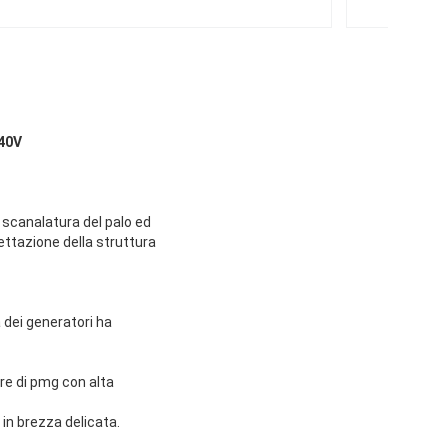
40V
 scanalatura del palo ed
ettazione della struttura
a dei generatori ha
re di pmg con alta
 in brezza delicata.