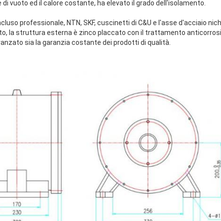
i vuoto ed il calore costante, ha elevato il grado dell'isolamento.
uso professionale, NTN, SKF, cuscinetti di C&U e l'asse d'acciaio nich
o, la struttura esterna è zinco placcato con il trattamento anticorro
vanzato sia la garanzia costante dei prodotti di qualità.