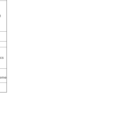
t
cs
ieme