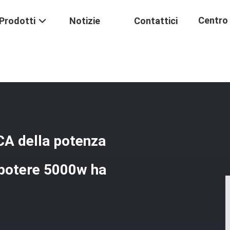
Centro 
Prodotti
Notizie
Contattici
stuto Della Capacità Di CA Della Potenza Nominale Dell'applicazione
Formaz
 CA della potenza
 potere 5000w ha