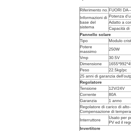
Riferimento no.
FUORI DA-
Potenza d'u
Informazioni di
base del
Adatto a co
sistema
Capacità di
Pannello solare
Tipo
Modulo crista
Potere
250W
massimo
Vmp
30.5V
Dimensione
1655*992*
Peso
22.5kg/pc
25 anni di garanzia dell'outp
Regolatore
Tensione
12V/24V
Corrente
80A
Garanzia
1 anno
Regolatore di carico di alto
Compensazione di temperatu
Usato per pr
Interruttore
PV ed il reg
Invertitore