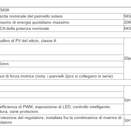
-5KW
scita nominale del pannello solare
5K
nsumo di energia quotidiano massimo
20
 CA della potenza nominale
5K
llino di PV del silicio, classe A
20p
45mm
ut di forza motrice (nota: i pannelli 2pcs si collegano in serie)
1pc
-efficienza di PWM, esposizione di LED, controllo intelligente;
ra, varie protezioni.
otezione del regolatore, installata fra la combinatrice di matrice di
1pc
olatore