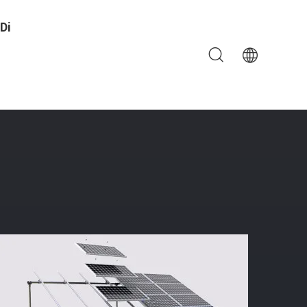
Di
 Di Potere 5000w Ha Approvato 250W Massimo
ione