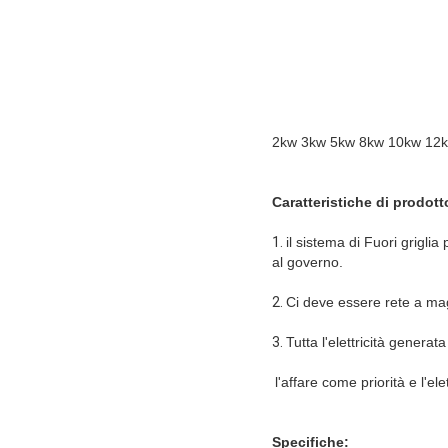
2kw 3kw 5kw 8kw 10kw 12kw 1
Caratteristiche di prodott
1.
il sistema di Fuori griglia
al governo.
2.
Ci deve essere rete a mag
3.
Tutta l'elettricità generat
l'affare come priorità e l'ele
Specifiche: