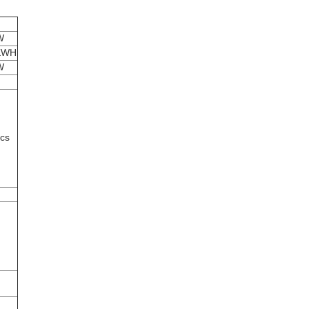
W
KWH
W
cs