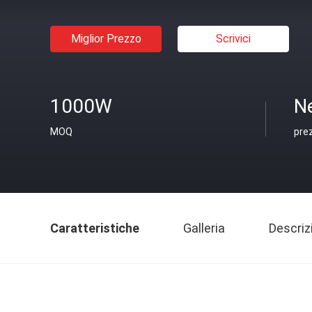
Miglior Prezzo
Scrivici
1000W
N
MOQ
pre
Caratteristiche
Galleria
Descriz