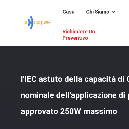
Casa
Chi Siamo
Richiedere Un
Casa
/
Prodotti
/
Applicazione Astuta Di Potere
/
L'IEC A
Preventivo
l'IEC astuto della capacità di
nominale dell'applicazione di
approvato 250W massimo