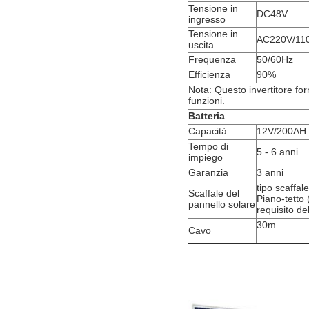
Tensione in
DC48V
ingresso
Tensione in
AC220V/110
uscita
Frequenza
50/60Hz
Efficienza
90%
Nota: Questo invertitore forn
funzioni.
Batteria
Capacità
12V/200AH 
Tempo di
5 - 6 anni
impiego
Garanzia
3 anni
tipo scaffal
Scaffale del
Piano-tetto 
pannello solare
requisito del
30m
Cavo