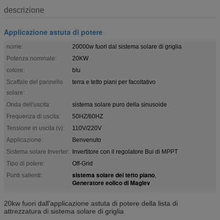
descrizione
Applicazione astuta di potere
nome:
20000w fuori dal sistema solare di griglia
Potenza nominale:
20KW
colore:
blu
Scaffale del pannello
terra e tetto piani per facoltativo
solare:
Onda dell'uscita:
sistema solare puro della sinusoide
Frequenza di uscita:
50HZ/60HZ
Tensione in uscita (v):
110V/220V
Applicazione:
Benvenuto
Sistema solare Inverter:
Invertitore con il regolatore Bui di MPPT
Tipo di potere:
Off-Grid
sistema solare del tetto piano
Punti salienti:
,
Generatore eolico di Maglev
20kw fuori dall'applicazione astuta di potere della lista di
attrezzatura di sistema solare di griglia