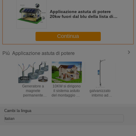
Applicazione astuta di potere
20kw fuori dal blu della lista di
attrezzatura di sistema solare di
griglia
Continua
Applicazione astuta di potere
Più
Generatore a
10KW si dirigono
Caldo
L'applic
magnete
il sistema astuto
galvanizzato
astuta pie
permanente
del montaggio del
intorno ad
di pote
Coreless pmg
tetto
iluminazione
condott
2kw 3KW 5KW
dell'applicazione
pubblica palo
riflettore 
100Rpm basso
di potere di
astuta con la
Bridgel
Cambi la lingua
200RPM del
energia solare
funzione della
luminosi
acciaio al
residenziale
stazione della
proiet
Italian
carbonio
tassa