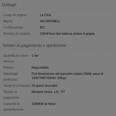
Dettagli
Luogo di origine:
La Cina
Marca:
HICORPWELL
Certificazione:
IEC
Numero di modello:
20KW fuori dal sistema solare di griglia
Termini di pagamento e spedizione
Quantità di ordine
1 set
minimo:
Prezzo:
Negoziabile
Imballaggi
Poli dimensione del pannello solare 260W: peso di
1640*990*40mm: 20Kgs
particolari:
Tempi di consegna:
25 giorni lavorativi
Termini di
Western Union, L/C, T/T
pagamento:
Capacità di
1000KW al mese
alimentazione: