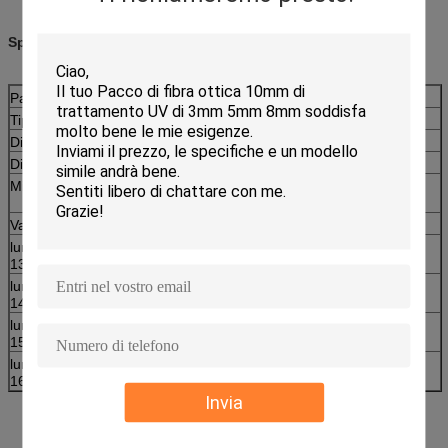
Specifiche:
Parametri fisici
Tipo della fibra
Singolo modo
Diametro di fibra rivestita
250um
Diametro di fibra nuda
125um
Min Macrobending Radus
33mm)/15mm (G.657A) (di
G.652D
Valore tipico di attenuazione
lunghezza d'onda di lavoro
0.33~0.35 dB/km
1310nm
lunghezza d'onda di lavoro
0.21~0.24dB/km
1490nm
lunghezza d'onda di lavoro
0.19~0.20dB/km
1550nm
lunghezza d'onda di lavoro
0.21~0.23dB/km
1625nm
Invia