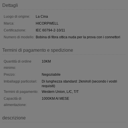
Dettagli
Luogo di origine:
La Cina
Marca:
HICORPWELL
Certificazione:
IEC 60794-2-10/11
Numero di modello:
Bobina di fibra ottica nuda per la prova con i connettori
Termini di pagamento e spedizione
Quantità di ordine
10KM
minimo:
Prezzo:
Negoziabile
Imballaggi particolari:
Di lunghezza standard: 2km/roll (secondo i vostri
requisiti)
Termini di pagamento:
Western Union, L/C, T/T
Capacità di
1000KM Al MESE
alimentazione:
descrizione