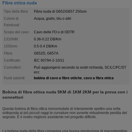
Fibra ottica nuda
Tipo della fibra:
Fibra nuda di G652/G657 250um
Colore di
Acqua, giallo, blu o altri
Paintcoat:
Scopo del cavo:
Cavo delle FO o di ODTR
1310NM:
0.36-0.22 DB/Km
1550nm:
0.5-0.4 DB/Km
Fibra:
G652D, G657A
Certificato:
IEC 60794-2-10/11
Connettori:
Può aggiungersi secondo la vostri richiesta, SC/LC/FC/ST
ecc
bobina di cavo a fibre ottiche
cavo a fibra ottica
Punti salienti:
,
Bobina di fibra ottica nuda 5KM di 1KM 2KM per la prova con i
connettori
Questa bobina di fibra ottica monomodale di interamente spettro una volta
sottoposta ai più piccoli raggi le curvature non avverte virtualmente perdita del
segnale. È il vostro migliore assistente nel progetto difficile.
La bobina nuda della fibra consegna una buona prestazione di macrobending