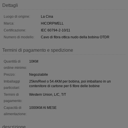
Dettagli
Luogo di origine:
La Cina
Marca:
HICORPWELL
Certificazione:
IEC 60794-2-10/11
Numero di modello:
Cavo di fibra ottica nudo della bobina OTDR
Termini di pagamento e spedizione
Quantità di
10KM
ordine minimo:
Prezzo:
Negoziabile
Imballaggi
25km/Reel o 54.4KM per bobina, poi imballano in un
contenitore di cartone per 6 fibre delle bobine
particolari:
Termini di
Western Union, L/C, T/T
pagamento:
Capacità di
1000KM Al MESE
alimentazione:
descrizione