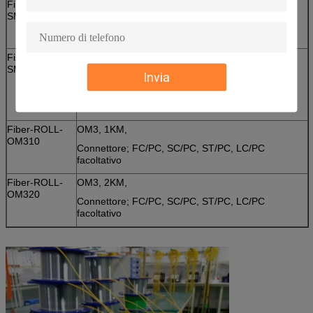
Fiber-ROLL-
MP G657A, 1KM,
SM710
Connettore; FC/UPC, SC/UPC, ST/UPC, SC/APC,
FC/APC, LC/UPC, LC/APC facoltativo
Fiber-ROLL-
MP G657A, 2KM,
SM720
Invia
Connettore; FC/UPC, SC/UPC, ST/UPC, SC/APC,
FC/APC,
LC/UPC, LC/APC facoltativo
Fiber-ROLL-
OM3, 1KM,
OM310
Connettore; FC/PC, SC/PC, ST/PC, LC/PC
facoltativo
Fiber-ROLL-
OM3, 2KM,
OM320
Connettore; FC/PC, SC/PC, ST/PC, LC/PC
facoltativo