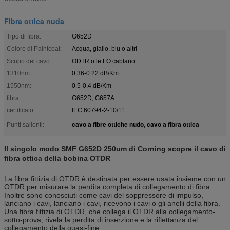
Fibra ottica nuda
Tipo di fibra:
G652D
Colore di Paintcoat:
Acqua, giallo, blu o altri
Scopo del cavo:
ODTR o le FO cablano
1310nm:
0.36-0.22 dB/Km
1550nm:
0.5-0.4 dB/Km
fibra:
G652D, G657A
certificato:
IEC 60794-2-10/11
cavo a fibre ottiche nudo
cavo a fibra ottica
Punti salienti:
,
Il singolo modo SMF G652D 250um di Corning scopre il cavo di
fibra ottica della bobina OTDR
La fibra fittizia di OTDR è destinata per essere usata insieme con un
OTDR per misurare la perdita completa di collegamento di fibra.
Inoltre sono conosciuti come cavi del soppressore di impulso,
lanciano i cavi, lanciano i cavi, ricevono i cavi o gli anelli della fibra.
Una fibra fittizia di OTDR, che collega il OTDR alla collegamento-
sotto-prova, rivela la perdita di inserzione e la riflettanza del
collegamento della quasi-fine.