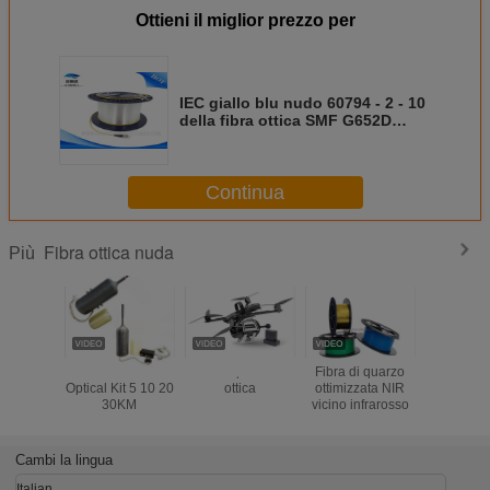
Ottieni il miglior prezzo per
IEC giallo blu nudo 60794 - 2 - 10
della fibra ottica SMF G652D
250um Paintcoat di Corning
Continua
Fibra ottica nuda
Più
FPV Drone Fiber
Drone Fpv a fibra
Fibra di quarzo
1.0/2.0/2.
Optical Kit 5 10 20
ottica
ottimizzata NIR
PMMA 
30KM
vicino infrarosso
accende il
fibre otti
di plast
Decoa
Cambi la lingua
Italian