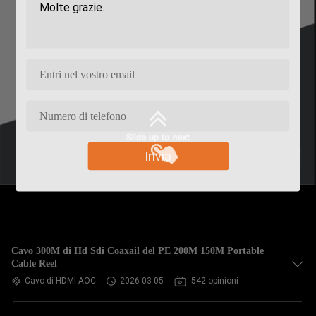
Invia
Cavo 300M di Hd Sdi Coaxail del PE 200M 150M Portable
Cable Reel
Cavo di HDMI AOC
2026-03-05
542 opinioni