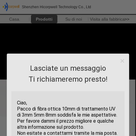
Shenzhen Hicorpwell Technology Co., Ltd
Casa.
Prodotti
Su di noi
Visita alla fabbrica
>>
Lasciate un messaggio
Ti richiameremo presto!