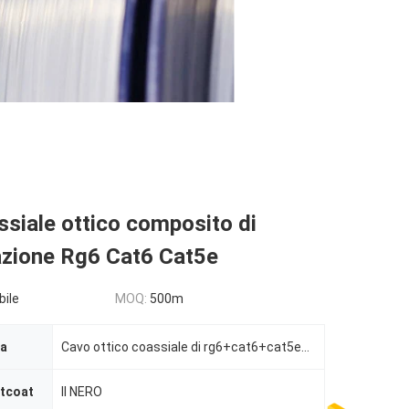
siale ottico composito di
zione Rg6 Cat6 Cat5e
bile
MOQ:
500m
ra
Cavo ottico coassiale di rg6+cat6+cat5e+power cable+fiber
ntcoat
Il NERO