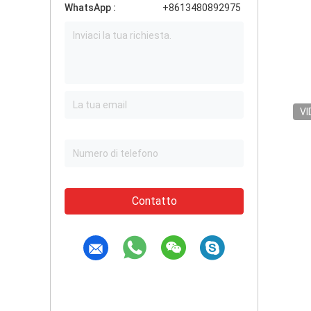
WhatsApp :
+8613480892975
VI
Contatto