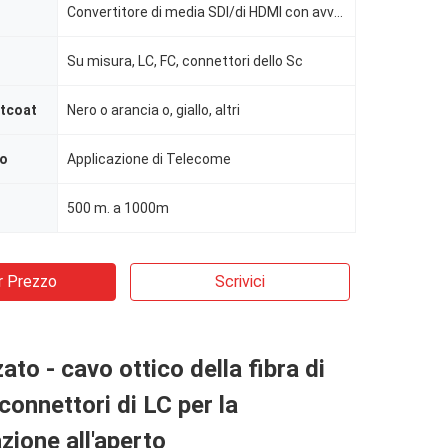
Convertitore di media SDI/di HDMI con avvolgicavo di lunghezza dei protettori 300M di millimetro o d
Su misura, LC, FC, connettori dello Sc
ntcoat
Nero o arancia o, giallo, altri
vo
Applicazione di Telecome
500 m. a 1000m
r Prezzo
Scrivici
ato - cavo ottico della fibra di
connettori di LC per la
ione all'aperto