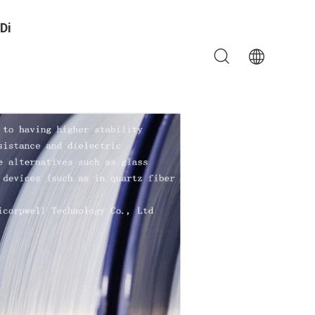
Di
ione