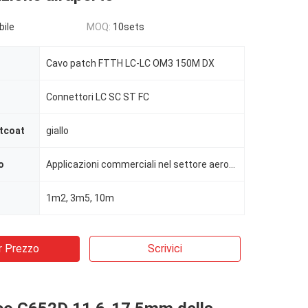
bile
MOQ:
10sets
Cavo patch FTTH LC-LC OM3 150M DX
Connettori LC SC ST FC
ntcoat
giallo
o
Applicazioni commerciali nel settore aerospaziale, aereo, marino, dei veicoli a terra, tattico e per
1m2, 3m5, 10m
r Prezzo
Scrivici