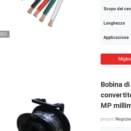
Scopo del ca
Lunghezza
DEO
Applicazione
Miglio
Bobina di
convertit
MP millim
prezzo:
Negozia