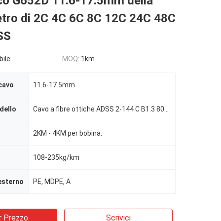
ico G652D 11.6-17.5mm della
vetro di 2C 4C 6C 8C 12C 24C 48C
SS
bile
MOQ:
1km
cavo
11.6-17.5mm
dello
Cavo a fibre ottiche ADSS 2-144 C B1.3 800M
2KM - 4KM per bobina.
108-235kg/km
esterno
PE, MDPE, A
r Prezzo
Scrivici