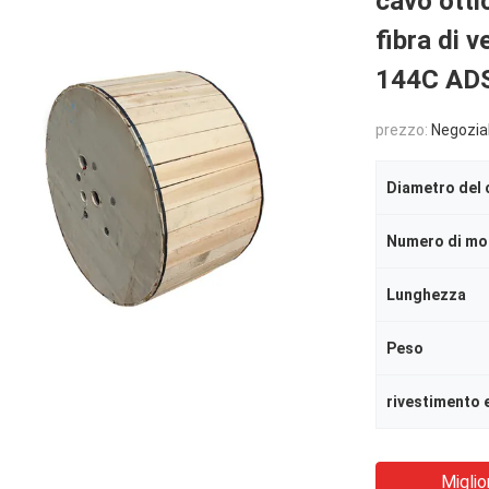
cavo ott
fibra di 
144C AD
prezzo:
Negozia
Diametro del 
Numero di mo
Lunghezza
Peso
rivestimento 
Miglio