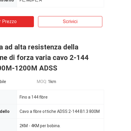
esterno
PE, MDPE, A
r Prezzo
Scrivici
a ad alta resistenza della
ne di forza varia cavo 2-144
 100M-1200M ADSS
bile
MOQ:
1km
Fino a 144 fibre
dello
Cavo a fibre ottiche ADSS 2-144 B1.3 800M
2KM - 4KM per bobina.