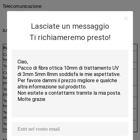
Telecomunicazione
Lasciate un messaggio
3.Absoulte valutazioni massime (Tc=25℃)
Ti richiameremo presto!
Parametro
Simbolo
Valutazioni
Unità
Corrente di
Se (LD)
Ith+20
mA
funzionamento di LD
Tensione inversa di LD
Vr (LD)
2,0
V
Corrente di
Se (palladio)
2
mA
funzionamento del
palladio
Tensione inversa del
Vr (palladio)
15
V
palladio
Temperatura di
Topr
-40~+85
℃
funzionamento
Temperatura di
Tstg
-40~+85
℃
stoccaggio
Temperatura di
Tsld
260/10
℃/S
saldatura