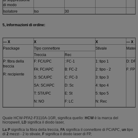
di modo
Isolatore
Iso
30
5, informazioni di ordine:
— X
X
X
— X
Pasckage
Tipo connettore
Stivale
Materia
Treccia
Rec
P: fibra della
F: FC/UPC
: FC-1
1: tipo 1
D: DF
treccia
FA: FC/APC
B: FC-2
2: tipo - 2
F: FP
R: recipiente
S: SC/UPC
C: FC-3
3: tipo 3
SA: SC/APC
D: Sc
4: tipo 4
T: ST/UPC
E: St
5: tipo 5
N: NO
F: LC
N: Rec
Quale HCW-PFA2-F3110A-1GR, significa quello:
HCW
è la marca del
hicropwell,
LD
significa il diodo laser,
La P
significa la fibra della treccia,
FA
significa il connettore di FC/APC,
un
tipo
di
2
mezzi - 2 lo stivale,
F
significa il diodo laser di FP,