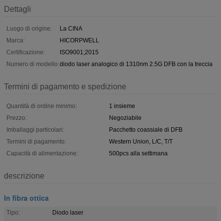
Dettagli
Luogo di origine:
La CINA
Marca:
HICORPWELL
Certificazione:
ISO9001;2015
Numero di modello:
diodo laser analogico di 1310nm 2.5G DFB con la treccia
Termini di pagamento e spedizione
Quantità di ordine minimo:
1 insieme
Prezzo:
Negoziabile
Imballaggi particolari:
Pacchetto coassiale di DFB
Termini di pagamento:
Western Union, L/C, T/T
Capacità di alimentazione:
500pcs alla settimana
descrizione
In fibra ottica
Tipo:
Diodo laser