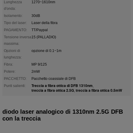
Lunghezza
1270~1610nm
d'onda:
Isolamento:
30dB
Tipo del laser:
Laser della fibra
PAGAMENTO:
TT/Paypal
Tensione inversa
15 (PALLADIO)
massima:
Opzioni di
opzione di 0.1~1m
lunghezza:
Fibra:
MP 9/125
Potere:
2mW
PACCHETTO:
Pacchetto coassiale di DFB
Treccia a fibra ottica di DFB 1310nm
Punti salienti:
,
treccia a fibra ottica 2.5G
treccia a fibra ottica 0.5mW
,
diodo laser analogico di 1310nm 2.5G DFB
con la treccia