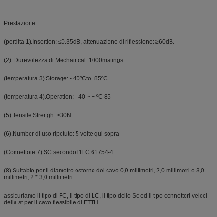
Prestazione
(perdita 1).Insertion: ≤0.35dB, attenuazione di riflessione: ≥60dB.
(2). Durevolezza di Mechaincal: 1000matings
(temperatura 3).Storage: - 40ºCto+85ºC
(temperatura 4).Operation: - 40 ~ + ºC 85
(5).Tensile Strengh: >30N
(6).Number di uso ripetuto: 5 volte qui sopra
(Connettore 7).SC secondo l'IEC 61754-4.
(8).Suitable per il diametro esterno del cavo 0,9 millimetri, 2,0 millimetri e 3,0
millimetri, 2 * 3,0 millimetri.
assicuriamo il tipo di FC, il tipo di LC, il tipo dello Sc ed il tipo connettori veloci
della st per il cavo flessibile di FTTH.