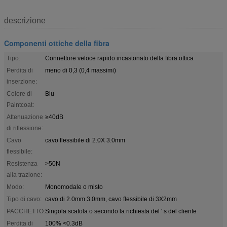
descrizione
Componenti ottiche della fibra
Tipo:
Connettore veloce rapido incastonato della fibra ottica
Perdita di
meno di 0,3 (0,4 massimi)
inserzione:
Colore di
Blu
Paintcoat:
Attenuazione
≥40dB
di riflessione:
Cavo
cavo flessibile di 2.0X 3.0mm
flessibile:
Resistenza
>50N
alla trazione:
Modo:
Monomodale o misto
Tipo di cavo:
cavo di 2.0mm 3.0mm, cavo flessibile di 3X2mm
PACCHETTO:
Singola scatola o secondo la richiesta del ′ s del cliente
Perdita di
100% <0.3dB