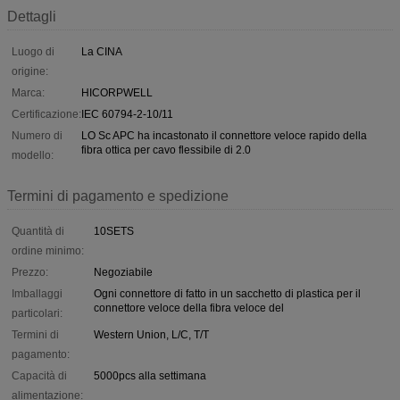
Dettagli
Luogo di
La CINA
origine:
Marca:
HICORPWELL
Certificazione:
IEC 60794-2-10/11
Numero di
LO Sc APC ha incastonato il connettore veloce rapido della
fibra ottica per cavo flessibile di 2.0
modello:
Termini di pagamento e spedizione
Quantità di
10SETS
ordine minimo:
Prezzo:
Negoziabile
Imballaggi
Ogni connettore di fatto in un sacchetto di plastica per il
connettore veloce della fibra veloce del
particolari:
Termini di
Western Union, L/C, T/T
pagamento:
Capacità di
5000pcs alla settimana
alimentazione: