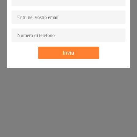
Prova online di resistenza alla
≤ 0.3dB dell'IL
trazione (20 N)
Durevolezza meccanica (500 volte)
≤ 0.3dB dell'IL
Prova di caduta (pavimento di
≤ 0 dell'IL
calcestruzzo di 4m, una volta ogni
direzione,
tre volte totali)
Invia