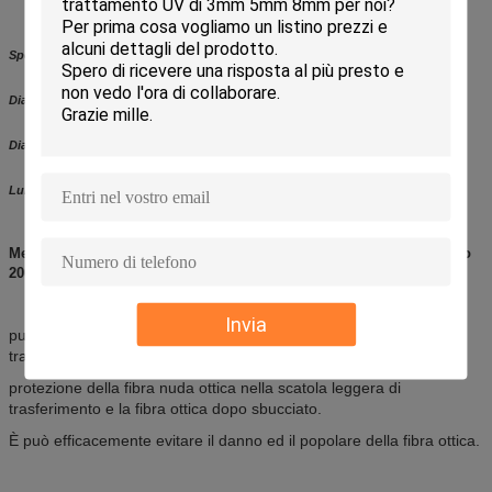
Specificazione
Diametro interno: 4.5MM
Diametro esterno: 5.5MM
Lunghezza: 200 metri/rotolo
Metropolitana protettiva 4-5mm nuda ottica trasparente del diametro
200M della metropolitana di protezione della fibra
Invia
può essere ampiamente usato per la scatola a fibra ottica di
trasferimento, struttura di distribuzione ottica,
protezione della fibra nuda ottica nella scatola leggera di
trasferimento e la fibra ottica dopo sbucciato.
È può efficacemente evitare il danno ed il popolare della fibra ottica.