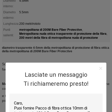
Diametro
4.5mm
interno:
Diametro
5.5mm
esterno:
Lunghezza:
200 metri/rotolo
metropolitana di 200M Bare Fiber Protective
Punti
,
Metropolitana nuda ottica trasparente di protezione della fibra
,
salienti:
200 metri della fibra di metropolitana nuda di protezione
diametro trasparente 4-5mm della metropolitana di protezione di fibra ottica
della metropolitana di 200M Bare Fiber Protective
Scatola di trasferimento di cavo, costruzione del gabinetto di ODF
facendo uso della manica di protezione della fibra
Lasciate un messaggio
Ti richiameremo presto!
, anche
Metropolitana nuda ottica trasparente di protezione della fibra
conosciuta come il tubo nudo di protezione della fibra,
e tubo nudo trasparente di protezione della fibra.
Si compone del
polyethylence di densità bassa.