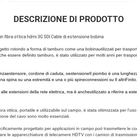
DESCRIZIONE DI PRODOTTO
in fibra ottica hdmi 3G SDI Cable di estensione bobina
getto rotondo a forma di tamburo come una bobina
utilizzati per trasport
che essere definito tamburo, è stato utilizzato per molti anni per trasporta
enza
estensore
, cordone di caduta, o
estensione
Il piombo è una lunghez
na spina su una estremità e una o più spine
connessioni
su
Il
altri
Finito
ce alle estensioni della rete elettrica, ma è anche
utilizzato
a
riferire
a
este
ra ottica, portatile e utilizzabile sul campo, è stata ottimizzata per l'uso in
uzione del cavo sono molto essenziali.
ificamente progettato per applicazioni in campo.può trasmettere le co
are le apparecchiature di telecamere HDTV con i camion di trasmission