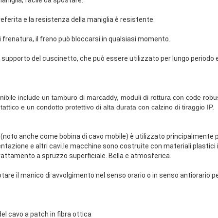
eferita e la resistenza della maniglia è resistente.
di frenatura, il freno può bloccarsi in qualsiasi momento.
 di supporto del cuscinetto, che può essere utilizzato per lungo period
bile include un tamburo di marcaddy, moduli di rottura con code robus
tattico e un condotto protettivo di alta durata con calzino di tiraggio IP.
e
(noto anche come bobina di cavo mobile) è utilizzato principalmente pe
mentazione e altri cavi.le macchine sono costruite con materiali plastici
Trattamento a spruzzo superficiale. Bella e atmosferica.
tare il manico di avvolgimento nel senso orario o in senso antiorario p
el cavo a patch in fibra ottica