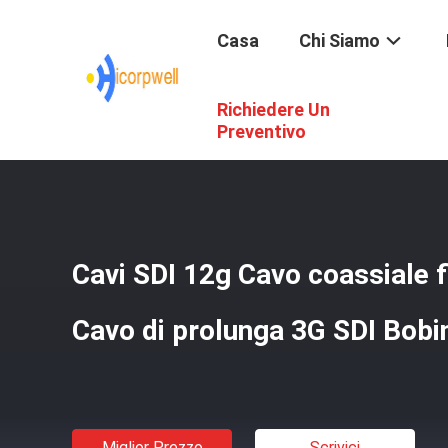
Casa
Chi Siamo
Richiedere Un
Casa
/
Prodotti
/
Cavo Di HDMI AOC
/
Cavi SDI 12g Cavo C
Preventivo
Cavi SDI 12g Cavo coassiale f
Cavo di prolunga 3G SDI Bobi
Miglior Prezzo
Scrivici