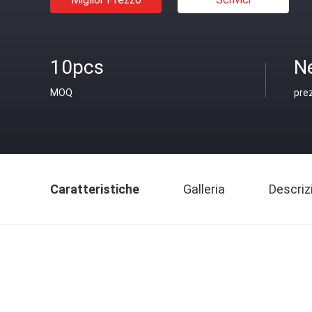
10pcs
N
MOQ
pre
Caratteristiche
Galleria
Descriz