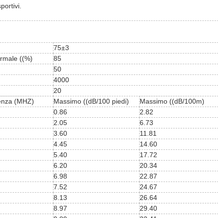
portivi.
75±3
ormale ((%)
85
50
4000
20
enza (MHZ)
Massimo ((dB/100 piedi)
Massimo ((dB/100m)
0.86
2.82
2.05
6.73
3.60
11.81
4.45
14.60
5.40
17.72
6.20
20.34
6.98
22.87
7.52
24.67
8.13
26.64
8.97
29.40