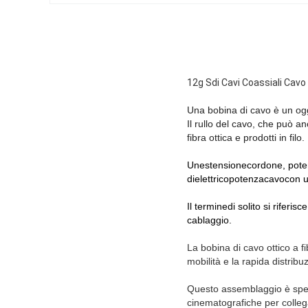
12g Sdi Cavi Coassiali Cavo 
Una bobina di cavo è un og
Il rullo del cavo, che può an
fibra ottica e prodotti in filo.
Un
estensione
cordone, pot
di
elettrico
potenza
cavo
con u
Il
termine
di solito si riferis
cablaggio.
La bobina di cavo ottico a fib
mobilità e la rapida distrib
Questo assemblaggio è spec
cinematografiche per colleg