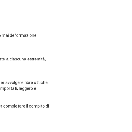
o e mai deformazione.
te a ciascuna estremità,
r avvolgere fibre ottiche,
 importati, leggero e
er completare il compito di