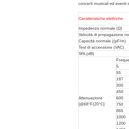
concerti musicali ed eventi s
Caratteristiche elettriche
Impedenza normale (Ω)
Velocità di propagazione n
Capacità normale ((pF/m)
Test di accensione (VAC)
SRL(dB)
Frequ
5
55
187
300
450
Attenuazione
600
[@68°F(20°C]
750
865
1000
1200