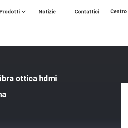
Centro 
Prodotti
Notizie
Contattici
oassiale Fibra Ottica Hdmi Cavo Di Prolunga 3G SDI Bobina
Formaz
ibra ottica hdmi
na