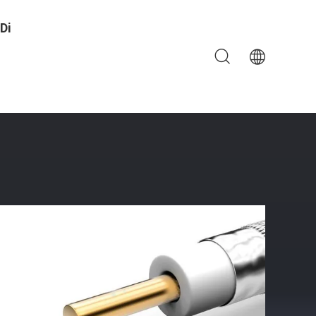
Di
ione