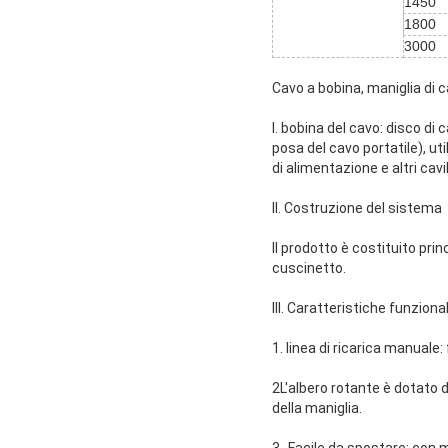
1450
1800
3000
Cavo a bobina, maniglia di c
I. bobina del cavo: disco di 
posa del cavo portatile), uti
di alimentazione e altri cav
II. Costruzione del sistema
Il prodotto è costituito prin
cuscinetto.
III
. Caratteristiche funzional
1. linea di ricarica manual
2L'albero rotante è dotato d
della maniglia.
3- Facile da spostare: con m