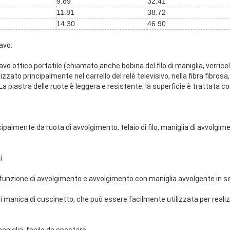
9.89
32.41
11.81
38.72
14.30
46.90
avo:
cavo ottico portatile (chiamato anche bobina del filo di maniglia, verricell
lizzato principalmente nel carrello del relè televisivo, nella fibra fibrosa,
iLa piastra delle ruote è leggera e resistente; la superficie è trattata c
cipalmente da ruota di avvolgimento, telaio di filo, maniglia di avvolgime
i
e: funzione di avvolgimento e avvolgimento con maniglia avvolgente in se
i manica di cuscinetto, che può essere facilmente utilizzata per realizz
aniglia, facile da spostare.