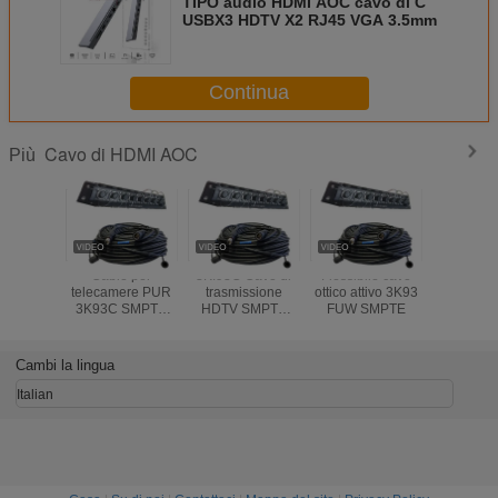
TIPO audio HDMI AOC cavo di C
USBX3 HDTV X2 RJ45 VGA 3.5mm
Continua
Cavo di HDMI AOC
Più
Cable per
3K.93C Cavo di
Flessibile cavo
Cavo HD
telecamere PUR
trasmissione
ottico attivo 3K93
18Gbps 
3K93C SMPTE
HDTV SMPTE
FUW SMPTE
50m 100
304M 311M 4
Cavo fotocamera
Copper Power
PUW 3k.93c
Electric Hybrid
connettori in fibra
Cambi la lingua
Connector Fiber
ottica FXW-2LC-
Cable
0.5M
Italian