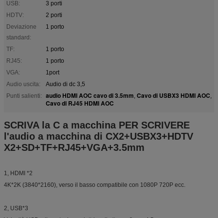
USB:
3 porti
HDTV:
2 porti
Deviazione
1 porto
standard:
TF:
1 porto
RJ45:
1 porto
VGA:
1port
Audio uscita:
Audio di dc 3,5
audio HDMI AOC cavo di 3.5mm
Cavo di USBX3 HDMI AOC
Punti salienti:
,
,
Cavo di RJ45 HDMI AOC
SCRIVA la C a macchina PER SCRIVERE
l'audio a macchina di CX2+USBX3+HDTV
X2+SD+TF+RJ45+VGA+3.5mm
1, HDMI *2
4K*2K (3840*2160), verso il basso compatibile con 1080P 720P ecc.
2, USB*3