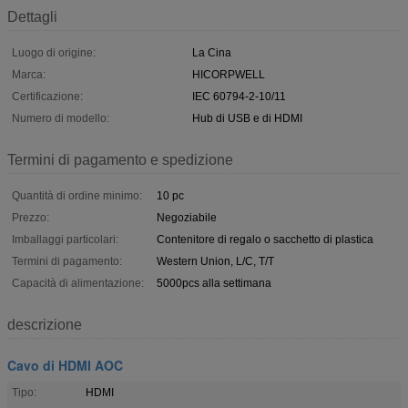
Dettagli
Luogo di origine:
La Cina
Marca:
HICORPWELL
Certificazione:
IEC 60794-2-10/11
Numero di modello:
Hub di USB e di HDMI
Termini di pagamento e spedizione
Quantità di ordine minimo:
10 pc
Prezzo:
Negoziabile
Imballaggi particolari:
Contenitore di regalo o sacchetto di plastica
Termini di pagamento:
Western Union, L/C, T/T
Capacità di alimentazione:
5000pcs alla settimana
descrizione
Cavo di HDMI AOC
Tipo:
HDMI