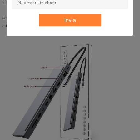
Il HDTV e VGA sostengono l'uscita simultanea 1080P.
8.DC 3.5Audio
Invia
audio uscita di 3.5mm