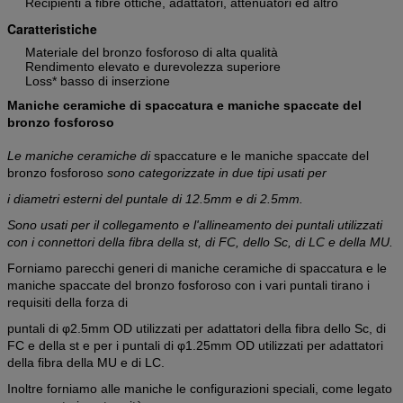
Recipienti a fibre ottiche, adattatori, attenuatori ed altro
Caratteristiche
Materiale del bronzo fosforoso di alta qualità
Rendimento elevato e durevolezza superiore
Loss* basso di inserzione
Maniche ceramiche di spaccatura e maniche spaccate del
bronzo fosforoso
Le maniche ceramiche di
spaccature
e
le maniche spaccate del
bronzo fosforoso
sono categorizzate in due tipi usati per
i diametri esterni del puntale di 12.5mm e di 2.5mm.
Sono usati per il collegamento e l'allineamento dei puntali utilizzati
con i connettori della fibra della st, di FC, dello Sc, di LC e della MU.
Forniamo parecchi generi di maniche ceramiche di spaccatura
e
le
maniche spaccate del
bronzo fosforoso
con i vari puntali tirano i
requisiti della forza di
puntali di φ2.5mm OD utilizzati per adattatori della fibra dello Sc, di
FC e della st e per i puntali di φ1.25mm OD utilizzati per adattatori
della fibra della MU e di LC.
Inoltre forniamo alle maniche le configurazioni speciali, come legato