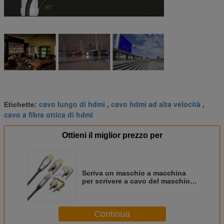
cavo lungo di hdmi
cavo hdmi ad alta velocità
Etichette:
,
,
cavo a fibra ottica di hdmi
Ottieni il miglior prezzo per
Scriva un maschio a macchina
per scrivere a cavo del maschio
HDMI AOC di D il logo a
macchina dell'OEM di rendimento
elevato
Continua