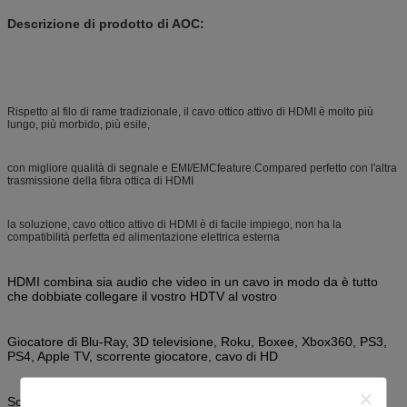
Descrizione di prodotto di AOC:
Rispetto al filo di rame tradizionale, il cavo ottico attivo di HDMI è molto più
lungo, più morbido, più esile,
con migliore qualità di segnale e EMI/EMCfeature.Compared perfetto con l'altra
trasmissione della fibra ottica di HDMI
la soluzione, cavo ottico attivo di HDMI è di facile impiego, non ha la
compatibilità perfetta ed alimentazione elettrica esterna
HDMI combina sia audio che video in un cavo in modo da è tutto
che dobbiate collegare il vostro HDTV al vostro
Giocatore di Blu-Ray, 3D televisione, Roku, Boxee, Xbox360, PS3,
PS4, Apple TV, scorrente giocatore, cavo di HD
Scatola, PC o qualsiasi dispositivo di HD con un'uscita di HDMI.