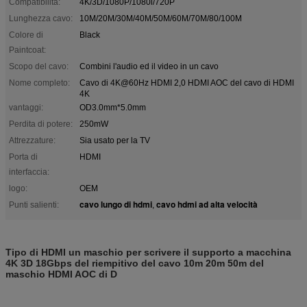
Compatibilità:
4K/3D/1080P/1080i/720P
Lunghezza cavo:
10M/20M/30M/40M/50M/60M/70M/80/100M
Colore di
Black
Paintcoat:
Scopo del cavo:
Combini l'audio ed il video in un cavo
Nome completo:
Cavo di 4K@60Hz HDMI 2,0 HDMI AOC del cavo di HDMI
4K
vantaggi:
OD3.0mm*5.0mm
Perdita di potere:
250mW
Attrezzature:
Sia usato per la TV
Porta di
HDMI
interfaccia:
logo:
OEM
cavo lungo di hdmi
cavo hdmi ad alta velocità
Punti salienti:
,
Tipo di HDMI un maschio per scrivere il supporto a macchina
4K 3D 18Gbps del riempitivo del cavo 10m 20m 50m del
maschio HDMI AOC di D