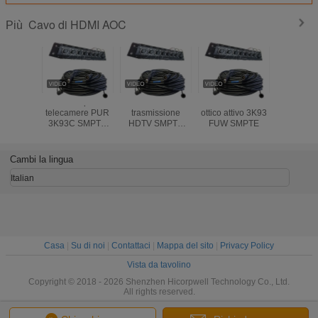
Cavo di HDMI AOC
Più
Cable per
3K.93C Cavo di
Flessibile cavo
Cavo HD
telecamere PUR
trasmissione
ottico attivo 3K93
18Gbps 
3K93C SMPTE
HDTV SMPTE
FUW SMPTE
50m 100
304M 311M 4
Cavo fotocamera
Copper Power
PUW 3k.93c
Electric Hybrid
connettori in fibra
Cambi la lingua
Connector Fiber
ottica FXW-2LC-
Cable
0.5M
Italian
Casa
|
Su di noi
|
Contattaci
|
Mappa del sito
|
Privacy Policy
Vista da tavolino
Copyright © 2018 - 2026 Shenzhen Hicorpwell Technology Co., Ltd.
All rights reserved.