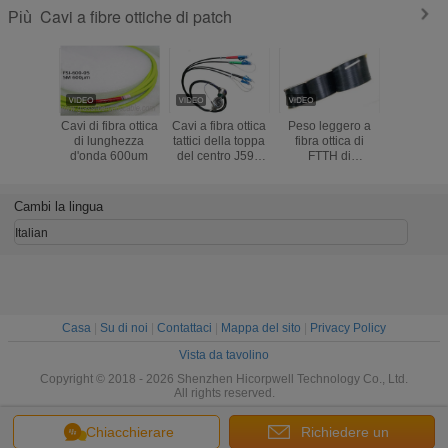
Cavi a fibre ottiche di patch
Più
Cavi di fibra ottica
Cavi a fibra ottica
Peso leggero a
Colore 
di lunghezza
tattici della toppa
fibra ottica di
GJYXCH d
d'onda 600um
del centro J599
FTTH di
della topp
quattro per bobine
autoadesivi a fibra
fibra ott
lunghezza di
ottica di
resisten
1000m - di 100m
lunghezza su
schiaccia
Cambi la lingua
ordinazione di
o 2
lunghezza di 1KM
Italian
SM G657A2
Casa
|
Su di noi
|
Contattaci
|
Mappa del sito
|
Privacy Policy
Vista da tavolino
Copyright © 2018 - 2026 Shenzhen Hicorpwell Technology Co., Ltd.
All rights reserved.
Chiacchierare
Richiedere un