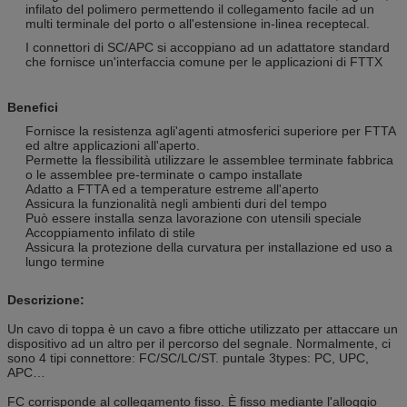
infilato del polimero permettendo il collegamento facile ad un
multi terminale del porto o all'estensione in-linea receptecal.
I connettori di SC/APC si accoppiano ad un adattatore standard
che fornisce un'interfaccia comune per le applicazioni di FTTX
Benefici
Fornisce la resistenza agli'agenti atmosferici superiore per FTTA
ed altre applicazioni all'aperto.
Permette la flessibilità utilizzare le assemblee terminate fabbrica
o le assemblee pre-terminate o campo installate
Adatto a FTTA ed a temperature estreme all'aperto
Assicura la funzionalità negli ambienti duri del tempo
Può essere installa senza lavorazione con utensili speciale
Accoppiamento infilato di stile
Assicura la protezione della curvatura per installazione ed uso a
lungo termine
Descrizione:
Un cavo di toppa è un cavo a fibre ottiche utilizzato per attaccare un
dispositivo ad un altro per il percorso del segnale. Normalmente, ci
sono 4 tipi connettore: FC/SC/LC/ST. puntale 3types: PC, UPC,
APC…
FC corrisponde al collegamento fisso. È fisso mediante l'alloggio