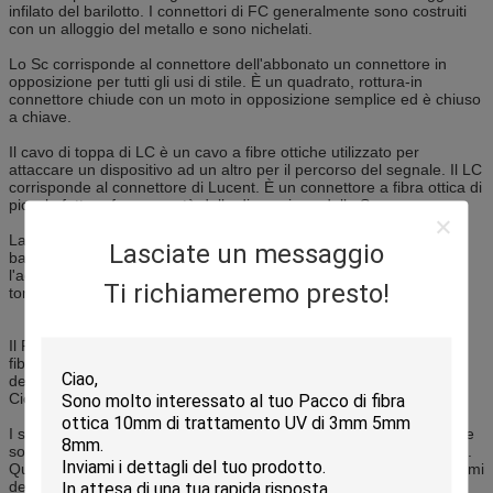
infilato del barilotto. I connettori di FC generalmente sono costruiti
con un alloggio del metallo e sono nichelati.
Lo Sc corrisponde al connettore dell'abbonato un connettore in
opposizione per tutti gli usi di stile. È un quadrato, rottura-in
connettore chiude con un moto in opposizione semplice ed è chiuso
a chiave.
Il cavo di toppa di LC è un cavo a fibre ottiche utilizzato per
attaccare un dispositivo ad un altro per il percorso del segnale. Il LC
corrisponde al connettore di Lucent. È un connettore a fibra ottica di
piccolo fattore forma, metà della dimensione dello Sc.
La st corrisponde alla punta diritta un connettore di stile della
Lasciate un messaggio
baionetta del rilascio rapido. I connettori della st sono cilindrici con
l'accoppiamento della serratura di torsione. Sono violazione e
Ti richiameremo presto!
torcono i tipi
Il PC corrisponde a Contact.With fisico il connettore del PC, le due
fibre si incontrano come fanno con il connettore piano, ma i fronti
dell'estremità sono lucidati per essere leggermente curvi o sferici.
Ciò elimina l'intercapedine, e forza le fibre nel contatto
I supporti di UPC per i fronti ultra fisici dell'estremità di Contact.The
sono dati una lucidatura estesa per una migliore finitura superficia.
Questi connettori sono usati spesso in digitale, in CATV e nei sistemi
della telefonia.