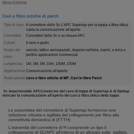
descrizione
Cavi a fibre ottiche di patch
Tipo di cavo:
Il connettore dello Sc L'APC Supertap per la toppa a fibra ottica
cabla la comunicazione all'aperto
Connettori:
Connettori dello Sc o su misura APC
Colore:
Il nero o giallo
Scopo del
veicolo, tattico aerospaziali, dispersi nell'aria, marini, a terra e
perfino applicazioni commercial
cavo:
Lunghezza:
1M, 3M, 5M, 10m, 100M, 150M
Applicazione:
Comunicazione all'aperto
cavo a fibre ottiche di MP
Cavi in fibra Patch
Punti salienti:
,
Sc impermeabile APCConnector del cavo di toppa di Supertap & di Optitap
mini per la comunicazione all'aperto dei cavi a fibra ottica della toppa
Le assemblee del connettore di Supertap forniscono una
soluzione robusta e sigillata del collegamento per fibra alla
connettività domestica di (FTTH).
L'estremità del connettore di H comprende un tipo il
collegamento di SC/APC all'interno di un alloggio esile, sigillato,