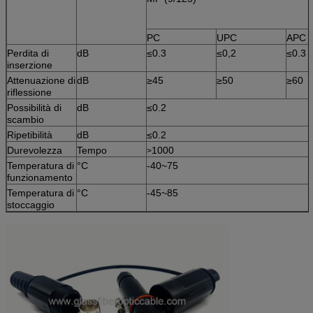
PC
UPC
APC
Perdita di
dB
≤0.3
≤0,2
≤0.3
inserzione
Attenuazione di
dB
≥45
≥50
≥60
riflessione
Possibilità di
dB
≤0.2
scambio
Ripetibilità
dB
≤0.2
Durevolezza
Tempo
1000
>
Temperatura di
°C
-40~75
funzionamento
Temperatura di
°C
-45~85
stoccaggio