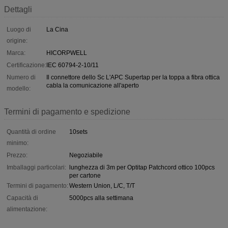
Dettagli
Luogo di
La Cina
origine:
Marca:
HICORPWELL
Certificazione:
IEC 60794-2-10/11
Numero di
Il connettore dello Sc L'APC Supertap per la toppa a fibra ottica
cabla la comunicazione all'aperto
modello:
Termini di pagamento e spedizione
Quantità di ordine
10sets
minimo:
Prezzo:
Negoziabile
Imballaggi particolari:
lunghezza di 3m per Optitap Patchcord ottico 100pcs
per cartone
Termini di pagamento:
Western Union, L/C, T/T
Capacità di
5000pcs alla settimana
alimentazione: