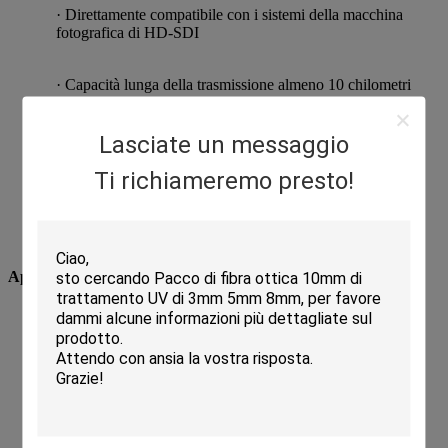
· Direttamente compatibile con i sistemi della macchina
fotografica di HD-SDI
· Capacità lunga della trasmissione almeno 10 chilometri
(6.2miles), fino a 80 chilometri
Lasciate un messaggio
· Input di potere del blocchetto terminali per l'applicazione
industriale
Ti richiameremo presto!
· Scambio caldo di sostegni e tappo caldo
Applicazione
Grande video sistema della parete
· Sistema di controllo intelligente di traffico
· Sistemi di sicurezza