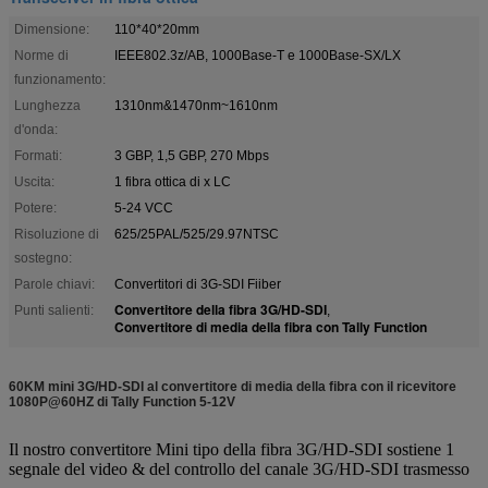
Dimensione:
110*40*20mm
Norme di
IEEE802.3z/AB, 1000Base-T e 1000Base-SX/LX
funzionamento:
Lunghezza
1310nm&1470nm~1610nm
d'onda:
Formati:
3 GBP, 1,5 GBP, 270 Mbps
Uscita:
1 fibra ottica di x LC
Potere:
5-24 VCC
Risoluzione di
625/25PAL/525/29.97NTSC
sostegno:
Parole chiavi:
Convertitori di 3G-SDI Fiiber
Convertitore della fibra 3G/HD-SDI
Punti salienti:
,
Convertitore di media della fibra con Tally Function
60KM mini 3G/HD-SDI al convertitore di media della fibra con il ricevitore
1080P@60HZ di Tally Function 5-12V
Il nostro convertitore Mini tipo della fibra 3G/HD-SDI sostiene 1
segnale del video & del controllo del canale 3G/HD-SDI trasmesso