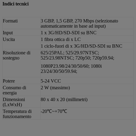
Indici tecnici
Formati
3 GBP, 1,5 GBP, 270 Mbps (selezionato
automaticamente in base ad input)
Input
1 x 3G/HD/SD-SDI su BNC
Uscita
1 fibra ottica di x LC
1 ciclo-fuori di x 3G/HD/SD-SDI su BNC
Risoluzione di
625/25PAL; 525/29.97NTSC;
sostegno
525/23.98NTSC; 720p50; 720p59.94;
1080P23.98/24/30/50/60; 1080i
23/24/30/50/59.94;
Potere
5-24 VCC
Consumo di
2 W (massimo)
energia
Dimensioni
80 x 40 x 20 (millimetri)
(LxWxH)
Temperatura di
-20℃~+70℃
funzionamento