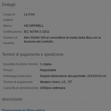
Dettagli
Luogo di
La Cina
origine:
Marca:
HICORPWELL
Certificazione:
IEC 60794-2-10/11
Numero di
Mini 3G/HD-SDI al convertitore di media della fibra con la
funzione del controllo
modello:
Termini di pagamento e spedizione
Quantità di ordine minimo:
1 coppia
Prezzo:
Negoziabile
Imballaggi particolari:
Singola dimensione del pacchetto: 25X15X10 cm
Termini di pagamento:
Western Union, L/C, T/T
Capacità di alimentazione:
1000pcs settimana
descrizione
Transceiver in fibra ottica