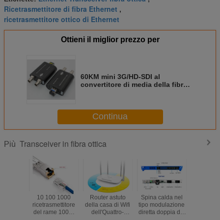
Ricetrasmettitore di fibra Ethernet
,
ricetrasmettitore ottico di Ethernet
Ottieni il miglior prezzo per
60KM mini 3G/HD-SDI al
convertitore di media della fibra
con il ricevitore 1080P@60HZ di
Tally Function 5-12V
Continua
Transceiver in fibra ottica
Più
10 100 1000
Router astuto
Spina calda nel
Riempitivo
ricetrasmettitore
della casa di Wifi
tipo modulazione
HDMI dell
del rame 100M
dell'Quattro-
diretta doppia del
alla lun
RJ45 SFP di
antenna senza fili
modulo doppio
d'onda