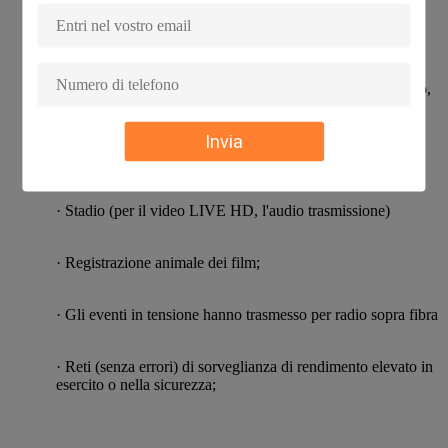
· Rete della scuola
· Monitoraggio industriale (elettricità, chimica, acciaio, olio,
ferrovia & ecc)
Invia
· Monitoraggio militare (magazzino, confine, guardie, ecc)
· Stadio (per il video LIVE HD, l'audio trasmissione)
· Registrazione animale dei film;
· Gli eventi in tensione hanno trasmesso per radio sopra fibra
· Reti (senza errori) di sorveglianza di rendimento elevato in
esercito o nella sicurezza;