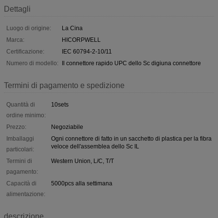
Dettagli
Luogo di origine:
La Cina
Marca:
HICORPWELL
Certificazione:
IEC 60794-2-10/11
Numero di modello:
Il connettore rapido UPC dello Sc digiuna connettore
Termini di pagamento e spedizione
Quantità di
10sets
ordine minimo:
Prezzo:
Negoziabile
Imballaggi
Ogni connettore di fatto in un sacchetto di plastica per la fibra
veloce dell'assemblea dello Sc IL
particolari:
Termini di
Western Union, L/C, T/T
pagamento:
Capacità di
5000pcs alla settimana
alimentazione:
descrizione