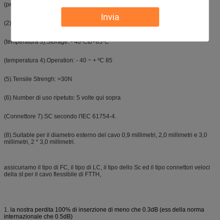
(perdita 1).Insertion: ≤0.35dB, attenuazione di riflessione: ≥60dB.
Invia
(2). Durevolezza di Mechaincal: 1000matings
(temperatura 3).Storage: - 40ºCto+85ºC
(temperatura 4).Operation: - 40 ~ + ºC 85
(5).Tensile Strengh: >30N
(6).Number di uso ripetuto: 5 volte qui sopra
(Connettore 7).SC secondo l'IEC 61754-4.
(8).Suitable per il diametro esterno del cavo 0,9 millimetri, 2,0 millimetri e 3,0
millimetri, 2 * 3,0 millimetri.
assicuriamo il tipo di FC, il tipo di LC, il tipo dello Sc ed il tipo connettori veloci
della st per il cavo flessibile di FTTH,
1.
la nostra perdita 100% di inserzione di meno che 0.3dB (ess della norma
internazionale che 0.5dB)