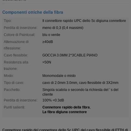
Componenti ottiche della fibra
Tipo:
Il connettore rapido UPC dello Sc digiuna connettore
Perdita di inserzione:
meno di 0,3 (0,4 massimi)
Colore di Paintcoat:
blu o verde
Attenuazione di
≥40dB
riflessione:
Cavo flessibile:
GOCCIA 3.0MM 2*3CABLE PIANO
Resistenza alla
>50N
trazione:
Modo:
Monomodale o misto
Tipo di cavo:
cavo di 2.0mm 3.0mm, cavo flessibile di 3X2mm
Pacchetto:
Singola scatola o secondo la richiesta del ′ s del
cliente
Perdita di inserzione:
100% <0.3dB
Connettore rapido della fibra
Punti salienti:
,
La fibra digiuna connettore
Connettore rapido del connettore dello Sc UPC del cavo flessibile di FTTH di