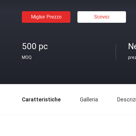
Miglior Prezzo
Scrivici
500 pc
N
MOQ
pre
Caratteristiche
Galleria
Descriz