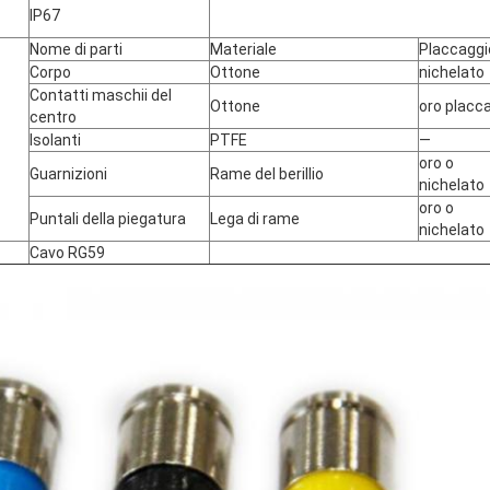
IP67
Nome di parti
Materiale
Placcaggi
Corpo
Ottone
nichelato
Contatti maschii del
Ottone
oro placc
centro
Isolanti
PTFE
—
oro o
Guarnizioni
Rame del berillio
nichelato
oro o
Puntali della piegatura
Lega di rame
nichelato
Cavo RG59