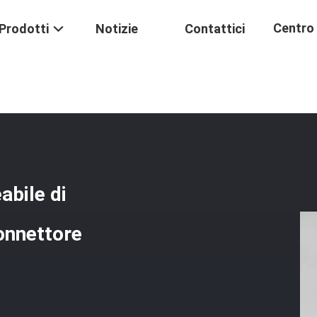
Centro 
Prodotti
Notizie
Contattici
 Impermeabile Di Compressione Di BNC Per Il Connettore Dell'oro/CC
Formaz
bile di
onnettore