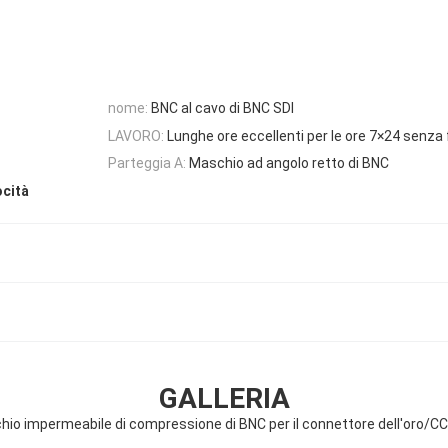
nome:
BNC al cavo di BNC SDI
LAVORO:
Lunghe ore eccellenti per le ore 7×24 senza
Parteggia A:
Maschio ad angolo retto di BNC
ocità
GALLERIA
io impermeabile di compressione di BNC per il connettore dell'oro/C