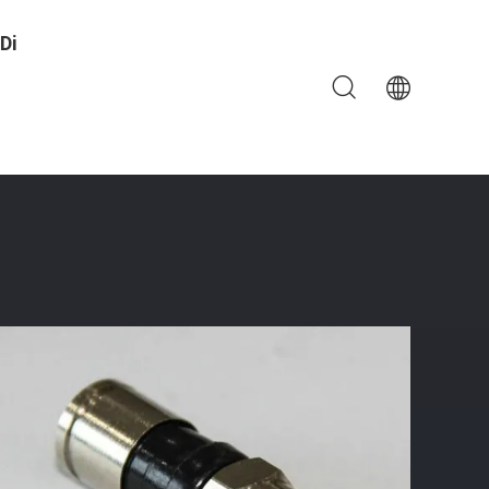
Di
TV Del Cavo RG59
ione