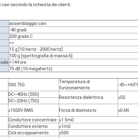
i cavi secondo la richiesta dei clienti.
assemblaggio cavi
-40 gradi
200 grado C
<>
15 g [10 hertz - 2000 hertz]
100 g [spettrografia di massa 6]
 sale
>144 ore
75 dB (10 megahertz)
Temperatura di
50Ω 75Ω
-45~+65°
funzionamento
DC~4GHz (50Ω)
Resistenza dielettrica
≥5Ω
DC~2GHz (75Ω)
≥1500V RMS
Forza di disinnesto
≥0.6N
Conduttore concentrare
≤1.5mΩ
Conduttore esterno
≤1mΩ
Cicli accoppiamento
≥500