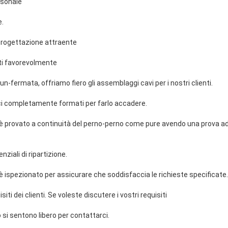
rsonale
e.
 progettazione attraente
ti favorevolmente
 un-fermata, offriamo fiero gli assemblaggi cavi per i nostri clienti.
i completamente formati per farlo accadere.
provato a continuità del perno-perno come pure avendo una prova ad 
nziali di ripartizione.
ispezionato per assicurare che soddisfaccia le richieste specificate.
ti dei clienti. Se voleste discutere i vostri requisiti
o si sentono libero per contattarci.