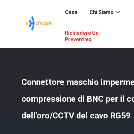
Casa
Chi Siamo
Richiedere Un
Casa
/
Prodotti
/
Cavo Di HDMI AOC
/
Connettore Maschio
Preventivo
Connettore maschio impermea
compressione di BNC per il c
dell'oro/CCTV del cavo RG59