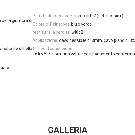
Perdita di inserzione:
meno di 0,2 (0,4 massimi)
 della giuntura di
Colore di Paintcoat:
blu o verde
restituire la perdita:
≥40dB
Applicazione:
cavo flessibile di 3mm, cavo piano di 
pacchetto di bolla
tempo d'esecuzione:
Entro 5-7 giorni una volta che il pagamento conferm
ttore
GALLERIA