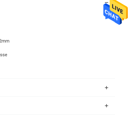
3x2mm
asse