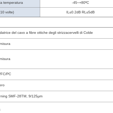
la temperatura
-45~+80ºC
(10 volte)
IL≤0.2dB RL≤5dB
datrice del cavo a fibre ottiche degli strizzacervelli di Colde
misura
misura
/FC/PC
nero
rning SMF-28TM, 9/125µm
c