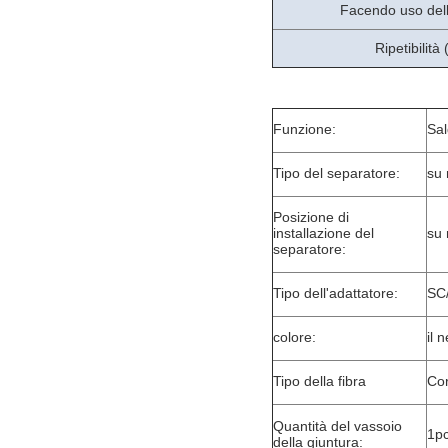
Facendo uso del
Ripetibilità 
Funzione:
Sal
Tipo del separatore:
su 
Posizione di
installazione del
su 
separatore:
Tipo dell'adattatore:
SC
colore:
il 
Tipo della fibra
Co
Quantità del vassoio
1p
della giuntura: