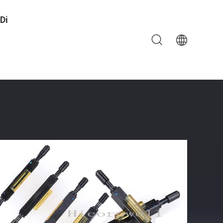
Di
 Per FTTH
ione