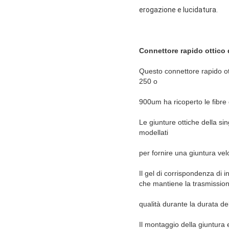
erogazione e lucidatura.
Connettore rapido ottico d
Questo connettore rapido ot
250 o
900um ha ricoperto le fibre 
Le giunture ottiche della si
modellati
per fornire una giuntura ve
Il gel di corrispondenza di in
che mantiene la trasmissio
qualità durante la durata del
Il montaggio della giuntura 