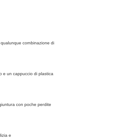
te qualunque combinazione di
po e un cappuccio di plastica
giuntura con poche perdite
izia e