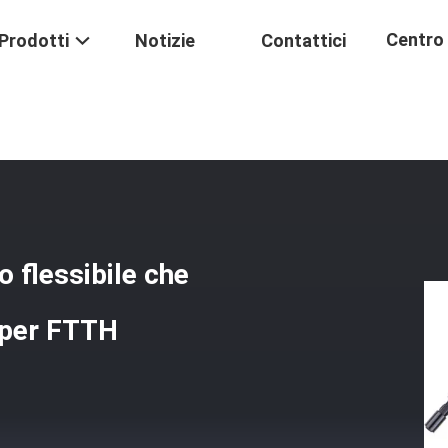
Centro 
Prodotti
Notizie
Contattici
 Nuda Meccanica Del Cavo Flessibile Che Impiomba Connettore Freddo
Formaz
 flessibile che
 per FTTH