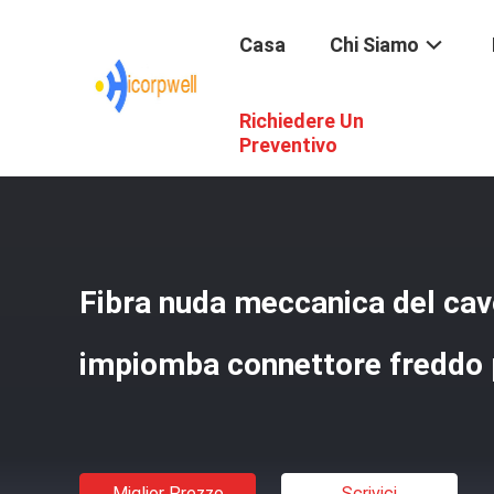
Casa
Chi Siamo
Richiedere Un
Casa
/
Prodotti
/
Componenti Ottiche Della Fibra
/
Fibra
Preventivo
Fibra nuda meccanica del cavo
impiomba connettore freddo
Miglior Prezzo
Scrivici