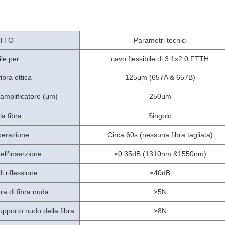
TTO
Parametri tecnici
ile per
cavo flessibile di 3.1x2.0 FTTH
ibra ottica
125μm (657A & 657B)
'amplificatore (μm)
250μm
a fibra
Singolo
perazione
Circa 60s (nessuna fibra tagliata)
ell'inserzione
≤0.35dB (1310nm &1550nm)
i riflessione
≥40dB
ra di fibra nuda
>
5N
upporto nudo della fibra
>
8N