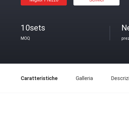
10sets
N
MOQ
pre
Caratteristiche
Galleria
Descriz