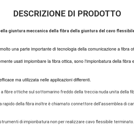
DESCRIZIONE DI PRODOTTO
a giuntura meccanica della fibra della giuntura del cavo flessibile 
 molto una parte importante di tecnologia della comunicazione a fibra ot
nte usati impiombare la fibra ottica, sono l'impionbatura della fibra e
ficace ma utilizzata nelle applicazioni differenti.
 fibre ottiche sul sottomarino freddo della treccia nuda unita della fi
a rapido della fibra inoltre è chiamato connettore dell'assemblea di cam
i strumenti di impionbatura non per realizzare cavo flessibile terminat