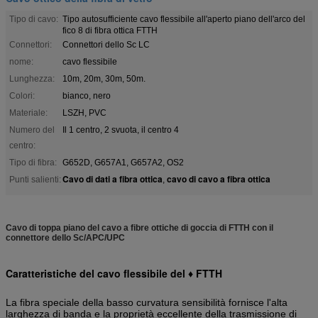
Tipo di cavo:
Tipo autosufficiente cavo flessibile all'aperto piano dell'arco del
fico 8 di fibra ottica FTTH
Connettori:
Connettori dello Sc LC
nome:
cavo flessibile
Lunghezza:
10m, 20m, 30m, 50m.
Colori:
bianco, nero
Materiale:
LSZH, PVC
Numero del
Il 1 centro, 2 svuota, il centro 4
centro:
Tipo di fibra:
G652D, G657A1, G657A2, OS2
Cavo di dati a fibra ottica
cavo di cavo a fibra ottica
Punti salienti:
,
Cavo di toppa piano del cavo a fibre ottiche di goccia di FTTH con il
connettore dello Sc/APC/UPC
Caratteristiche del cavo flessibile del ♦ FTTH
La fibra speciale della basso curvatura sensibilità fornisce l'alta
larghezza di banda e la proprietà eccellente della trasmissione di