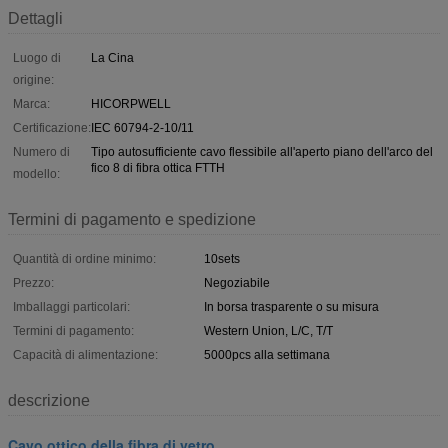
Dettagli
Luogo di
La Cina
origine:
Marca:
HICORPWELL
Certificazione:
IEC 60794-2-10/11
Numero di
Tipo autosufficiente cavo flessibile all'aperto piano dell'arco del
fico 8 di fibra ottica FTTH
modello:
Termini di pagamento e spedizione
Quantità di ordine minimo:
10sets
Prezzo:
Negoziabile
Imballaggi particolari:
In borsa trasparente o su misura
Termini di pagamento:
Western Union, L/C, T/T
Capacità di alimentazione:
5000pcs alla settimana
descrizione
Cavo ottico della fibra di vetro