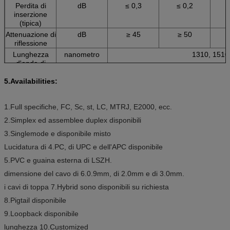
Perdita di
dB
≤ 0,3
≤ 0,2
inserzione
(tipica)
Attenuazione di
dB
≥ 45
≥ 50
riflessione
Lunghezza
nanometro
1310, 1510
d'onda di
funzionamento
5.Availabilities:
Possibilità di
dB
≤ 0,2
scambio
Vibrazione
dB
≤ 0,2
1.Full specifiche, FC, Sc, st, LC, MTRJ, E2000, ecc.
Temperatura di
-40~75
2.Simplex ed assemblee duplex disponibili
funzionamento
3.Singlemode e disponibile misto
Temperatura di
-45~85
stoccaggio
Lucidatura di 4.PC, di UPC e dell'APC disponibile
Diametro del
millimetro
3,0, 2,0, 0,9
5.PVC e guaina esterna di LSZH.
cavo
dimensione del cavo di 6.0.9mm, di 2.0mm e di 3.0mm.
i cavi di toppa 7.Hybrid sono disponibili su richiesta
8.Pigtail disponibile
9.Loopback disponibile
lunghezza 10.Customized