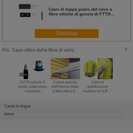
Cavo di toppa piano del cavo a
fibre ottiche di goccia di FTTH
con il connettore dello
Sc/APC/UPC
Continua
Cavo ottico della fibra di vetro
Più
GYTS rubano il
Colore arancio
Cavo di
GYXTW
centro sotterraneo
dell'interno misto
distribuzione
allentan
corazzato
a fibra ottica del
multiuso di GJFJV
della temp
24/48/96/144 del
cavo di
con la fibra di
-40~
cavo ottico della
distribuzione
amplificatore
dell'oper
fibra di vetro di
dell'amplificatore
stretto ignifuga
dei cavi 
Cambi la lingua
MP
stretto flessibile
900um
ottiche 
metropol
Italian