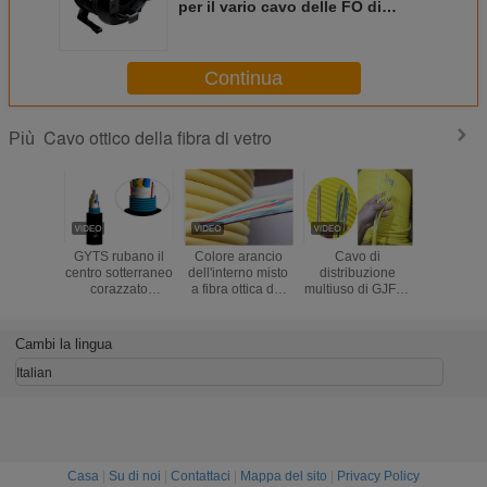
per il vario cavo delle FO di
comunicazione tattica
Continua
Cavo ottico della fibra di vetro
Più
GYTS rubano il
Colore arancio
Cavo di
GYXTW
centro sotterraneo
dell'interno misto
distribuzione
allentan
corazzato
a fibra ottica del
multiuso di GJFJV
della temp
24/48/96/144 del
cavo di
con la fibra di
-40~
cavo ottico della
distribuzione
amplificatore
dell'oper
fibra di vetro di
dell'amplificatore
stretto ignifuga
dei cavi 
Cambi la lingua
MP
stretto flessibile
900um
ottiche 
metropol
Italian
Casa
|
Su di noi
|
Contattaci
|
Mappa del sito
|
Privacy Policy