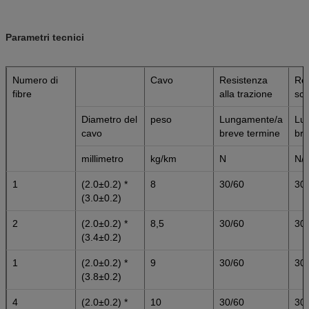
Parametri tecnici
Numero di
Cavo
Resistenza
Res
fibre
alla trazione
sch
Diametro del
peso
Lungamente/a
Lu
cavo
breve termine
bre
millimetro
kg/km
N
N/
1
(2.0±0.2) *
8
30/60
30
(3.0±0.2)
2
(2.0±0.2) *
8,5
30/60
30
(3.4±0.2)
1
(2.0±0.2) *
9
30/60
30
(3.8±0.2)
4
(2.0±0.2) *
10
30/60
30