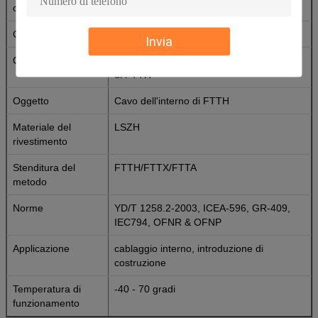
conduttori
Certificazione
ISO DELL'UL ROHS
Invia
OEM
Benvenuto all'OEM per il cavo dell'interno
di FTTH
Oggetto
Cavo dell'interno di FTTH
Materiale del
LSZH
rivestimento
Stenditura del
FTTH/FTTX/FTTA
metodo
Norme
YD/T 1258.2-2003, ICEA-596, GR-409,
IEC794, OFNR & OFNP
Applicazione
cablaggio interno, introduzione di
costruzione
Temperatura di
-40 - 70 gradi
funzionamento