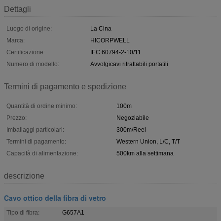
Dettagli
Luogo di origine:
La Cina
Marca:
HICORPWELL
Certificazione:
IEC 60794-2-10/11
Numero di modello:
Avvolgicavi ritrattabili portatili
Termini di pagamento e spedizione
Quantità di ordine minimo:
100m
Prezzo:
Negoziabile
Imballaggi particolari:
300m/Reel
Termini di pagamento:
Western Union, L/C, T/T
Capacità di alimentazione:
500km alla settimana
descrizione
Cavo ottico della fibra di vetro
Tipo di fibra:
G657A1