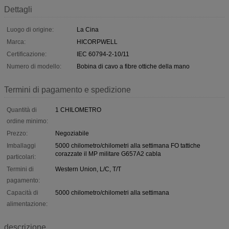
Dettagli
Luogo di origine:
La Cina
Marca:
HICORPWELL
Certificazione:
IEC 60794-2-10/11
Numero di modello:
Bobina di cavo a fibre ottiche della mano
Termini di pagamento e spedizione
Quantità di
1 CHILOMETRO
ordine minimo:
Prezzo:
Negoziabile
Imballaggi
5000 chilometro/chilometri alla settimana FO tattiche
corazzate il MP militare G657A2 cabla
particolari:
Termini di
Western Union, L/C, T/T
pagamento:
Capacità di
5000 chilometro/chilometri alla settimana
alimentazione:
descrizione