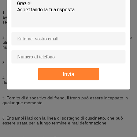
Linea di ricarica manuale: la funzione di avvolgimento e di
1.
avvolgimento dalla maniglia d'avvolgimento in senso orario o in
senso antiorario.
L'albero rotante è fornito di manica di cuscinetto, che può essere
2.
utilizzata facilmente per realizzare la linea della raccolta della
maniglia.
Facile muoversi: con la maniglia, facile muoversi.
3.
Invia
È fornito di maniglia preferibile e la forza della maniglia è
4.
durevole.
Fornito di dispositivo del freno, il freno può essere inceppato in
5.
qualunque momento.
Entrambi i lati con la linea di sostegno di cuscinetto, che può
6.
essere usata per a lungo termine e mai deformazione.