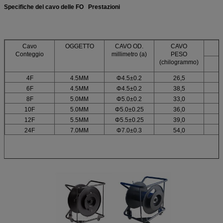
Specifiche del cavo delle FO Prestazioni
Cavo
OGGETTO
CAVO OD.
CAVO
Conteggio
millimetro (a)
PESO
(chilogrammo)
4F
4.5MM
Φ4.5±0.2
26,5
6F
4.5MM
Φ4.5±0.2
38,5
8F
5.0MM
Φ5.0±0.2
33,0
10F
5.0MM
Φ5.0±0.25
36,0
12F
5.5MM
Φ5.5±0.25
39,0
24F
7.0MM
Φ7.0±0.3
54,0