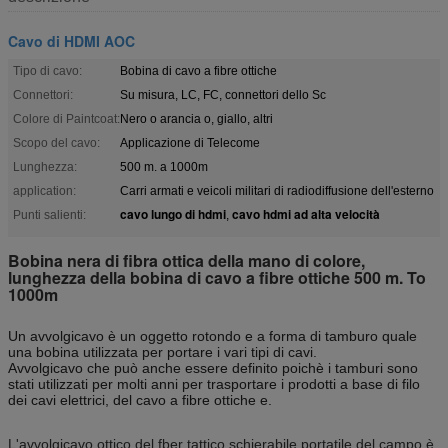
Cavo di HDMI AOC
Tipo di cavo:
Bobina di cavo a fibre ottiche
Connettori:
Su misura, LC, FC, connettori dello Sc
Colore di Paintcoat:
Nero o arancia o, giallo, altri
Scopo del cavo:
Applicazione di Telecome
Lunghezza:
500 m. a 1000m
application:
Carri armati e veicoli militari di radiodiffusione dell'esterno
cavo lungo di hdmi
cavo hdmi ad alta velocità
Punti salienti:
,
Bobina nera di fibra ottica della mano di colore,
lunghezza della bobina di cavo a fibre ottiche 500 m. To
1000m
Un avvolgicavo è un oggetto rotondo e a forma di tamburo quale
una bobina utilizzata per portare i vari tipi di cavi.
Avvolgicavo che può anche essere definito poichè i tamburi sono
stati utilizzati per molti anni per trasportare i prodotti a base di filo
dei cavi elettrici, del cavo a fibre ottiche e.
L'avvolgicavo ottico del fber tattico schierabile portatile del campo è