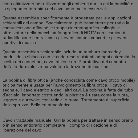
stato ottimizzato per utilizzare negli ambienti duri in cui la mobilità e
lo spiegamento rapido del cavo sono molto essenziali.
Questa assemblea specificamente è progettata per le applicazioni
schierabili del campo. Specialmente, può trasmettere per radio la
comunicazione affinchè le troupe cinematografica colleghi le
attrezzature della macchina fotografica di HDTV con i camion di
radiodiffusione centrali circa gli eventi come i concerti e gli eventi
sportivi di musica.
Questa assemblea schierabile include un tamburo marcaddy,
moduli dello sblocco con le code rese resistenti ad ogni estremità, la
scelta dei connettori, cavo tattico e un IP protettivo del condotto
dell'alta durevolezza ha valutato la trazione del calzino.
La bobina di fibra ottica (anche conosciuta come cavo ottico mobile)
pricipalmente è usata per l'avvolgimento la fibra ottica, il cavo di
segnale, il cavo elettrico e degli altri cavi. La bobina è fatta del tubo
d'acciaio, importato costruendo la plastica è usata come la ruota,
leggero e durevole; coni retinici e ruote. Trattamento di superficie
dello spruzzo. Bello ed atmosferico.
Cavo ritrattabile manuale: Giri la bobina per trattare in senso orario
o in senso antiorario completare il compito di ricezione e di
liberazione del cavo.