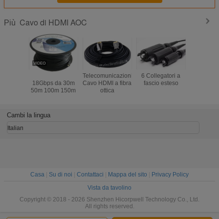
Cavo di HDMI AOC
Più
Cavo HDMI AOC
Telecomunicazioni
6 Collegatori a
Cavo coass
18Gbps da 30m
Cavo HDMI a fibra
fascio esteso
RG6 RG1
50m 100m 150m
ottica
RG58 pe
TV/CATV/s
Cambi la lingua
Italian
Casa
|
Su di noi
|
Contattaci
|
Mappa del sito
|
Privacy Policy
Vista da tavolino
Copyright © 2018 - 2026 Shenzhen Hicorpwell Technology Co., Ltd.
All rights reserved.