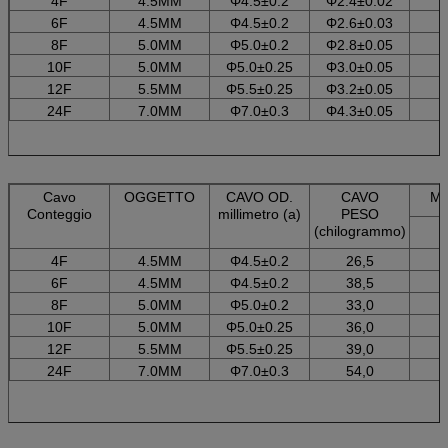
4F
4.5MM
Φ4.5±0.2
Φ2.4±0.02
6F
4.5MM
Φ4.5±0.2
Φ2.6±0.03
8F
5.0MM
Φ5.0±0.2
Φ2.8±0.05
10F
5.0MM
Φ5.0±0.25
Φ3.0±0.05
12F
5.5MM
Φ5.5±0.25
Φ3.2±0.05
24F
7.0MM
Φ7.0±0.3
Φ4.3±0.05
Cavo
OGGETTO
CAVO OD.
CAVO
MA
Conteggio
millimetro (a)
PESO
(chilogrammo)
4F
4.5MM
Φ4.5±0.2
26,5
6F
4.5MM
Φ4.5±0.2
38,5
8F
5.0MM
Φ5.0±0.2
33,0
10F
5.0MM
Φ5.0±0.25
36,0
12F
5.5MM
Φ5.5±0.25
39,0
24F
7.0MM
Φ7.0±0.3
54,0