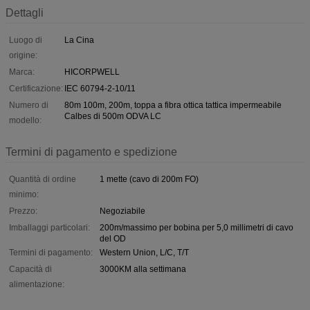
Dettagli
Luogo di
La Cina
origine:
Marca:
HICORPWELL
Certificazione:
IEC 60794-2-10/11
Numero di
80m 100m, 200m, toppa a fibra ottica tattica impermeabile
Calbes di 500m ODVA LC
modello:
Termini di pagamento e spedizione
Quantità di ordine
1 mette (cavo di 200m FO)
minimo:
Prezzo:
Negoziabile
Imballaggi particolari:
200m/massimo per bobina per 5,0 millimetri di cavo
del OD
Termini di pagamento:
Western Union, L/C, T/T
Capacità di
3000KM alla settimana
alimentazione: