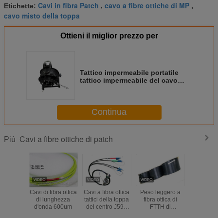
Cavi in fibra Patch
cavo a fibre ottiche di MP
Etichette:
,
,
cavo misto della toppa
Ottieni il miglior prezzo per
Tattico impermeabile portatile
tattico impermeabile del cavo
ODVA LC di ODVA LC FO
Continua
Cavi a fibre ottiche di patch
Più
Cavi di fibra ottica
Cavi a fibra ottica
Peso leggero a
Colore 
di lunghezza
tattici della toppa
fibra ottica di
GJYXCH d
d'onda 600um
del centro J599
FTTH di
della topp
quattro per bobine
autoadesivi a fibra
fibra ott