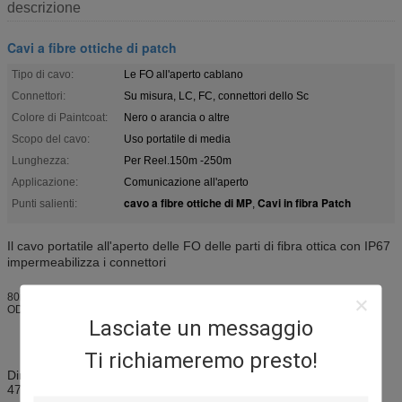
descrizione
Cavi a fibre ottiche di patch
Tipo di cavo:
Le FO all'aperto cablano
Connettori:
Su misura, LC, FC, connettori dello Sc
Colore di Paintcoat:
Nero o arancia o altre
Scopo del cavo:
Uso portatile di media
Lunghezza:
Per Reel.150m -250m
Applicazione:
Comunicazione all'aperto
cavo a fibre ottiche di MP
Cavi in fibra Patch
Punti salienti:
,
Il cavo portatile all'aperto delle FO delle parti di fibra ottica con IP67
impermeabilizza i connettori
80m 100m, 200m, toppa a fibra ottica tattica impermeabile Calbes di 500m
ODVA LC
Lasciate un messaggio
Ti richiameremo presto!
Dimensione portatile della bobina: peso netto di
470X380X510mm: 8.5kg/pcs.